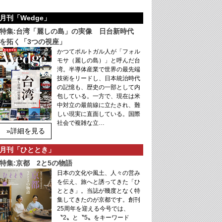
月刊「Wedge」
特集:台湾「麗しの島」の実像 日台新時代
を拓く「3つの視座」
かつてポルトガル人が「フォル
モサ（麗しの島）」と呼んだ台
湾。半導体産業で世界の最先端
技術をリードし、日本統治時代
の記憶も、歴史の一部として内
包している。一方で、現在は米
中対立の最前線に立たされ、難
しい現実に直面している。国際
社会で複雑な立…
»詳細を見る
月刊「ひととき」
特集:京都 2と5の物語
日本の文化や風土、人々の営み
を伝え、旅へと誘ってきた「ひ
ととき」。当誌が幾度となく特
集してきたのが京都です。創刊
25周年を迎える今号では、
〝2〟と〝5〟をキーワード