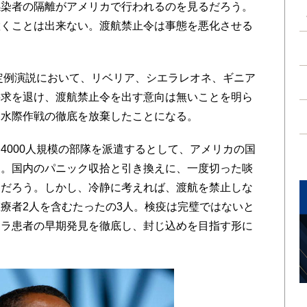
染者の隔離がアメリカで行われるのを見るだろう。
置くことは出来ない。渡航禁止令は事態を悪化させる
定例演説において、リベリア、シエラレオネ、ギニア
要求を退け、渡航禁止令を出す意向は無いことを明ら
ラ水際作戦の徹底を放棄したことになる。
000人規模の部隊を派遣するとして、アメリカの国
り。国内のパニック収拾と引き換えに、一度切った啖
るだろう。しかし、冷静に考えれば、渡航を禁止しな
療者2人を含むたったの3人。検疫は完璧ではないと
ボラ患者の早期発見を徹底し、封じ込めを目指す形に