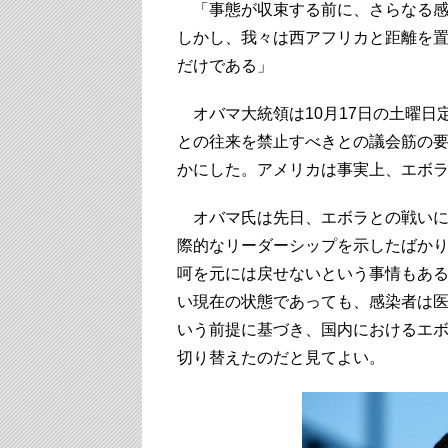
「事態が収束する前に、さらなる感
しかし、我々は西アフリカと距離を
だけである」
オバマ大統領は10月17日の土曜日
との往来を禁止すべきとの議会筋の
かにした。アメリカは事実上、エボ
オバマ氏は先日、エボラとの戦いに4
際的なリーダーシップを示したばか
呵を元には戻せないという事情もあ
い現在の状態であっても、感染者は医
いう前提に基づき、国内におけるエ
切り替えたのだと見てよい。