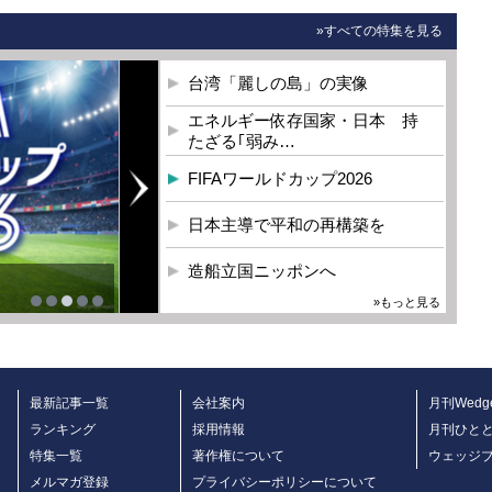
»すべての特集を見る
台湾「麗しの島」の実像
エネルギー依存国家・日本 持
たざる｢弱み…
FIFAワールドカップ2026
日本主導で平和の再構築を
造船立国ニッポンへ
»もっと見る
最新記事一覧
会社案内
月刊Wedg
ランキング
採用情報
月刊ひと
特集一覧
著作権について
ウェッジ
メルマガ登録
プライバシーポリシーについて