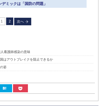
パンデミックは「国防の問題」
1
2
次へ
国人看護師感染の意味
進国はアウトブレイクを阻止できるか
本の姿