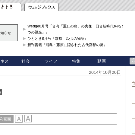
Wedge8月号『台湾「麗しの島」の実像 日台新時代を拓く「3
つの視座」』
お知らせ
ひととき8月号『京都 2と5の物語』
新刊書籍『飛鳥・藤原に隠された古代宮都の謎』
ジネス
社会
ライフ
特集
動画
2014年10月20日
国
刷画面