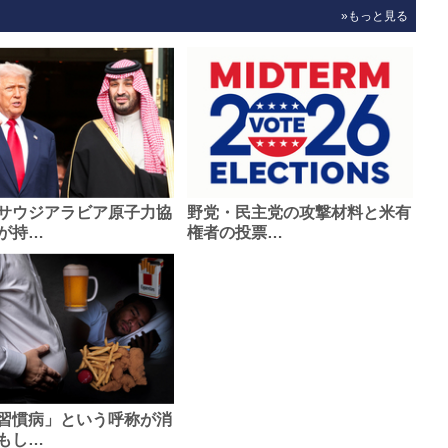
»もっと見る
サウジアラビア原子力協
野党・民主党の攻撃材料と米有
が持…
権者の投票…
習慣病」という呼称が消
もし…