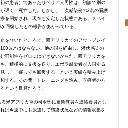
初の患者）であったリベリア人男性は、初診で別の
が遅く、死亡した。しかし、二次感染例の2名の看護
治療を開始され、現在も安定した状態にある。スペイ
師が回復したとの報告があがっている。
止をひいたところで、西アフリカでのアウトブレイ
100％とはならない。他の国を経由し、潜伏感染の
込む可能性をゼロにはできないからだ。西アフリカを
りも、積極的に支援を送り、エボラ感染者が入国する
発見し、「罹っても回復する」という実績を積み上げ
緩和する。その間、トレーニングも進み、医療者の方
作るという目算だろう。
ある米アフリカ軍の司令部に自衛隊員を連絡要員とし
ければ今週中にも派遣して感染状況などの情報収集を