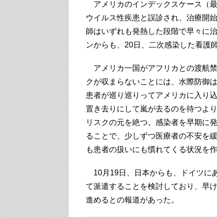
アメリカのインデックスケース（最
ウイルス性疾患と誤診され、治療開始
師はいずれも発熱した段階で早々に
ンからも、20日、二次感染した看護
アメリカ一国がアフリカとの渡航禁
クが収まらないことには、水際防御は
患者が巡り巡りってアメリカに入り
置き去りにして嵐が去るのを待つよ
リスクの元を絶つ。感染者を早期に
ることで、少しずつ医療者の不安を
も患者の扱いにも慣れてくる状況を
10月19日、日本からも、ドイツに
て派遣することを検討しており、早
進めるとの報道があった。