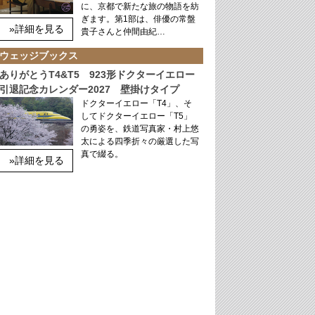
に、京都で新たな旅の物語を紡
ぎます。第1部は、俳優の常盤
»詳細を見る
貴子さんと仲間由紀…
ウェッジブックス
ありがとうT4&T5 923形ドクターイエロー
引退記念カレンダー2027 壁掛けタイプ
ドクターイエロー「T4」、そ
してドクターイエロー「T5」
の勇姿を、鉄道写真家・村上悠
太による四季折々の厳選した写
真で綴る。
»詳細を見る