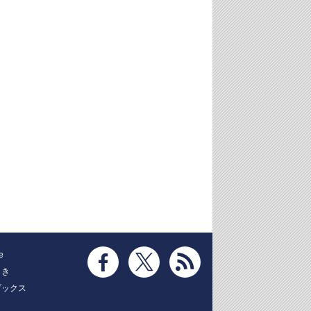
e
とき
ブックス