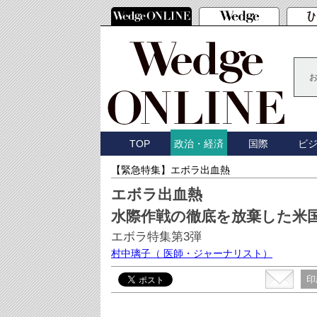
TOP
国際
ビ
政治・経済
【緊急特集】エボラ出血熱
エボラ出血熱
水際作戦の徹底を放棄した米
エボラ特集第3弾
村中璃子
（ 医師・ジャーナリスト）
印