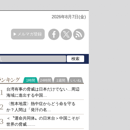
2026年8月7日(金)
メルマガ登録
ランキング
1時間
24時間
1週間
いいね
台湾有事の脅威は日本だけでない…周辺
1
海域に進出する中国…
〈熊本地震〉熱中症からどう命を守る
2
か？人間は「発汗の名…
＜〝運命共同体〟の日米台＞中国こそが
3
世界の脅威....…