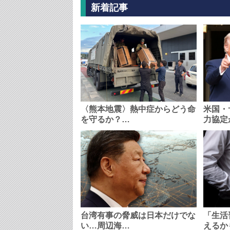
新着記事
〈熊本地震〉熱中症からどう命
米国・
を守るか？…
力協定
台湾有事の脅威は日本だけでな
「生活
い…周辺海…
えるか