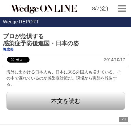
8/7(金)
Wedge REPORT
プロが危惧する
感染症予防後進国・日本の姿
堀成美
2014/10/17
海外に出かける日本人も、日本に来る外国人も増えている。そ
の中で遅れているのが感染症対策だ。現場から実態を報告す
る。
本文を読む
PR