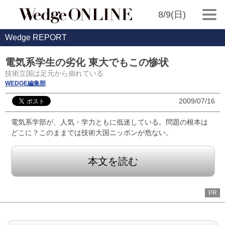
8/9(日)
Wedge REPORT
電気系学生の劣化 東大でもこの惨状
技術立国は足元から崩れている
WEDGE編集部
2009/07/16
電気系学部が、人気・学力ともに低迷している。問題の根本は
どこに？このままでは技術大国ニッポンが危ない。
本文を読む
PR