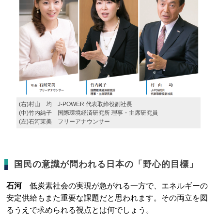
(右)村山 均 J-POWER 代表取締役副社長
(中)竹内純子 国際環境経済研究所 理事・主席研究員
(左)石河茉美 フリーアナウンサー
国民の意識が問われる日本の「野心的目標」
石河
低炭素社会の実現が急がれる一方で、エネルギーの
安定供給もまた重要な課題だと思われます。その両立を図
るうえで求められる視点とは何でしょう。