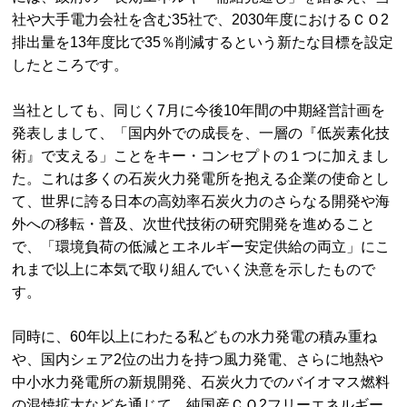
社や大手電力会社を含む35社で、2030年度におけるＣＯ2
排出量を13年度比で35％削減するという新たな目標を設定
したところです。
当社としても、同じく7月に今後10年間の中期経営計画を
発表しまして、「国内外での成長を、一層の『低炭素化技
術』で支える」ことをキー・コンセプトの１つに加えまし
た。これは多くの石炭火力発電所を抱える企業の使命とし
て、世界に誇る日本の高効率石炭火力のさらなる開発や海
外への移転・普及、次世代技術の研究開発を進めること
で、「環境負荷の低減とエネルギー安定供給の両立」にこ
れまで以上に本気で取り組んでいく決意を示したもので
す。
同時に、60年以上にわたる私どもの水力発電の積み重ね
や、国内シェア2位の出力を持つ風力発電、さらに地熱や
中小水力発電所の新規開発、石炭火力でのバイオマス燃料
の混焼拡大などを通じて、純国産ＣＯ2フリーエネルギー