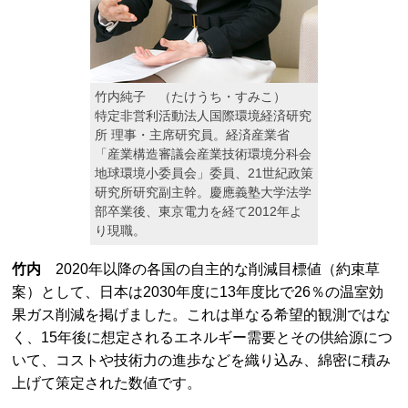
竹内純子 （たけうち・すみこ）
特定非営利活動法人国際環境経済研究
所 理事・主席研究員。経済産業省
「産業構造審議会産業技術環境分科会
地球環境小委員会」委員、21世紀政策
研究所研究副主幹。慶應義塾大学法学
部卒業後、東京電力を経て2012年よ
り現職。
竹内
2020年以降の各国の自主的な削減目標値（約束草
案）として、日本は2030年度に13年度比で26％の温室効
果ガス削減を掲げました。これは単なる希望的観測ではな
く、15年後に想定されるエネルギー需要とその供給源につ
いて、コストや技術力の進歩などを織り込み、綿密に積み
上げて策定された数値です。