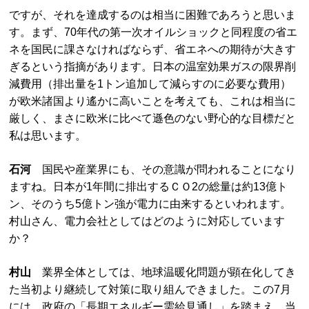
ですが、それを達成するのは相当に困難であろうと思いま
す。まず、70年代の第一次オイルショックと同程度の省エ
ネを国民に課さなければならず、省エネへの期待が大きす
ぎるという指摘があります。日本の温室効果ガスの限界削
減費用（排出量を1トン追加して減らすのに必要な費用）
が欧米諸国より遙かに高いことを考えても、これは相当に
厳しく、まさに欧米に比べて遜色のない野心的な目標だと
私は思います。
石河
国民や産業界にも、その意識が問われることになり
ますね。日本が1年間に排出するＣＯ2の総量は約13億ト
ン、そのうち5億トン強が電力に由来するといわれます。
村山さん、電力会社としてはどのように対応しています
か？
村山
業界全体としては、地球温暖化問題が顕在化してき
た当初より継続して対策に取り組んできました。この7月
には、政府の「長期エネルギー需給見通し」を踏まえ、当