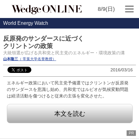
8/9(日)
World Energy Watch
反原発のサンダースに近づく
クリントンの政策
大統領選が広げる共和党と民主党のエネルギー・環境政策の溝
山本隆三
（ 常葉大学名誉教授）
2016/03/16
エネルギー政策において民主党予備選ではクリントンが反原発
のサンダースを意識し始め、共和党ではルビオが気候変動問題
は経済活動を傷つけると従来の主張を変化させた。
本文を読む
PR