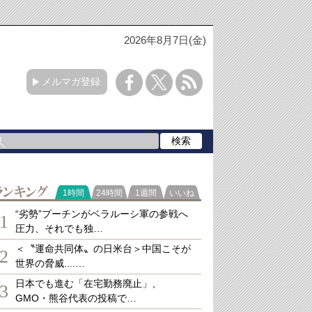
2026年8月7日(金)
メルマガ登録
ランキング
1時間
24時間
1週間
いいね
“劣勢”プーチンがベラルーシ軍の参戦へ
1
圧力、それでも独…
＜〝運命共同体〟の日米台＞中国こそが
2
世界の脅威....…
日本でも進む「在宅勤務廃止」、
3
GMO・熊谷代表の投稿で…