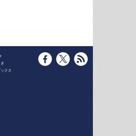
e
とき
ブックス