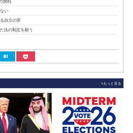
の挑戦
ない
がる自立の芽
合った法の制定を願う
»もっと見る