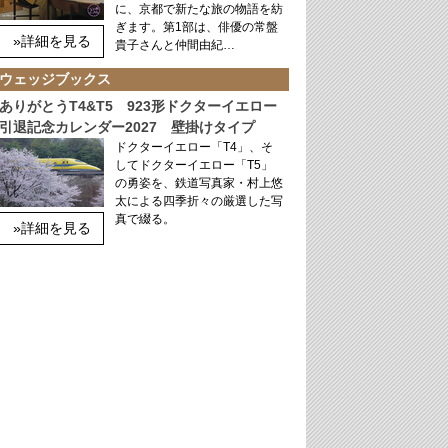
に、京都で新たな旅の物語を紡
ぎます。第1部は、俳優の常盤
»詳細を見る
貴子さんと仲間由紀…
ウェッジブックス
ありがとうT4&T5 923形ドクターイエロー
引退記念カレンダー2027 壁掛けタイプ
ドクターイエロー「T4」、そ
してドクターイエロー「T5」
の勇姿を、鉄道写真家・村上悠
太による四季折々の厳選した写
真で綴る。
»詳細を見る