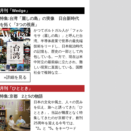
月刊「Wedge」
特集:台湾「麗しの島」の実像 日台新時代
を拓く「3つの視座」
かつてポルトガル人が「フォル
モサ（麗しの島）」と呼んだ台
湾。半導体産業で世界の最先端
技術をリードし、日本統治時代
の記憶も、歴史の一部として内
包している。一方で、現在は米
中対立の最前線に立たされ、難
しい現実に直面している。国際
社会で複雑な立…
»詳細を見る
月刊「ひととき」
特集:京都 2と5の物語
日本の文化や風土、人々の営み
を伝え、旅へと誘ってきた「ひ
ととき」。当誌が幾度となく特
集してきたのが京都です。創刊
25周年を迎える今号では、
〝2〟と〝5〟をキーワード