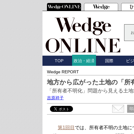
TOP
国際
ビ
政治・経済
Wedge REPORT
地方から広がった土地の「所
「所有者不明化」問題から見える土地
吉原祥子
印
第1回目
では、所有者不明の土地に