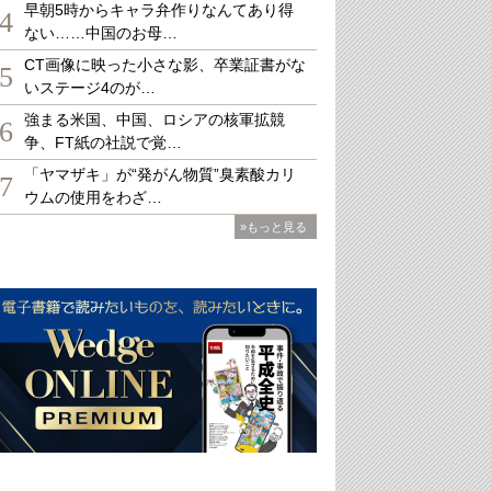
早朝5時からキャラ弁作りなんてあり得
4
ない……中国のお母…
CT画像に映った小さな影、卒業証書がな
5
いステージ4のが…
強まる米国、中国、ロシアの核軍拡競
6
争、FT紙の社説で覚…
「ヤマザキ」が“発がん物質”臭素酸カリ
7
ウムの使用をわざ…
»もっと見る