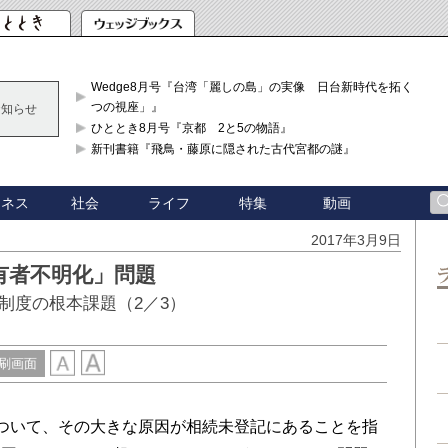
Wedge8月号『台湾「麗しの島」の実像 日台新時代を拓く「3
つの視座」』
お知らせ
ひととき8月号『京都 2と5の物語』
新刊書籍『飛鳥・藤原に隠された古代宮都の謎』
ジネス
社会
ライフ
特集
動画
2017年3月9日
有者不明化」問題
制度の根本課題（2／3）
刷画面
ついて、その大きな原因が相続未登記にあることを指