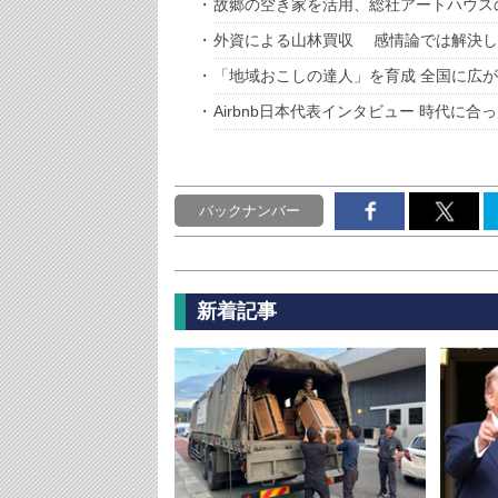
故郷の空き家を活用、総社アートハウス
外資による山林買収 感情論では解決し
「地域おこしの達人」を育成 全国に広
Airbnb日本代表インタビュー 時代に
バックナンバー
新着記事