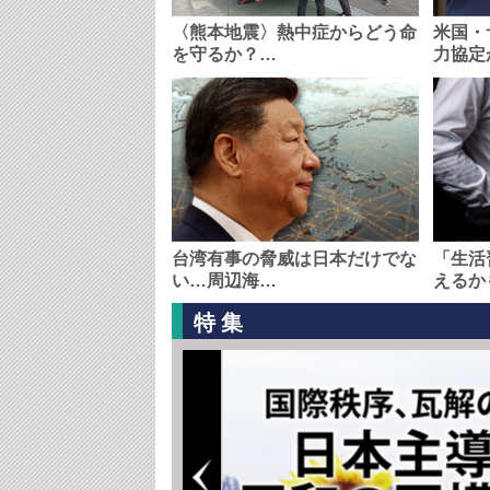
〈熊本地震〉熱中症からどう命
米国・
を守るか？…
力協定
台湾有事の脅威は日本だけでな
「生活
い…周辺海…
えるか
特集