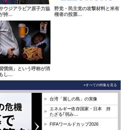
サウジアラビア原子力協
野党・民主党の攻撃材料と米有
が持…
権者の投票…
習慣病」という呼称が消
もし…
»すべての特集を見る
台湾「麗しの島」の実像
エネルギー依存国家・日本 持
たざる｢弱み…
FIFAワールドカップ2026