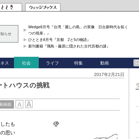
Wedge8月号『台湾「麗しの島」の実像 日台新時代を拓く「3
つの視座」』
お知らせ
ひととき8月号『京都 2と5の物語』
新刊書籍『飛鳥・藤原に隠された古代宮都の謎』
ジネス
ライフ
特集
動画
社会
2017年2月21日
ートハウスの挑戦
刷画面
したも
族の思い