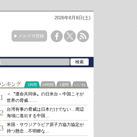
2026年8月8日(土)
メルマガ登録
ランキング
1時間
24時間
1週間
いいね
＜〝運命共同体〟の日米台＞中国こそが
1
世界の脅威....…
台湾有事の脅威は日本だけでない…周辺
2
海域に進出する中国…
米国・サウジアラビア原子力協力協定が
3
持つ懸念…不明瞭な…