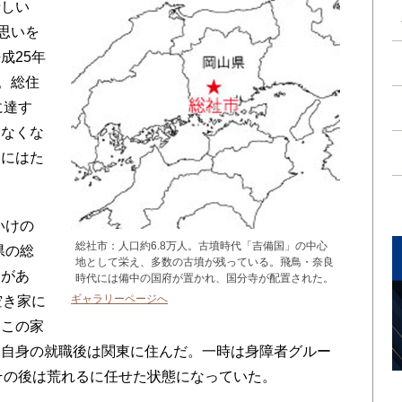
惜しい
思いを
成25年
。総住
に達す
まなくな
国にはた
いけの
総社市：人口約6.8万人。古墳時代「吉備国」の中心
県の総
地として栄え、多数の古墳が残っている。飛鳥・奈良
家があ
時代には備中の国府が置かれ、国分寺が配置された。
ギャラリーページへ
空き家に
はこの家
、自身の就職後は関東に住んだ。一時は身障者グルー
その後は荒れるに任せた状態になっていた。