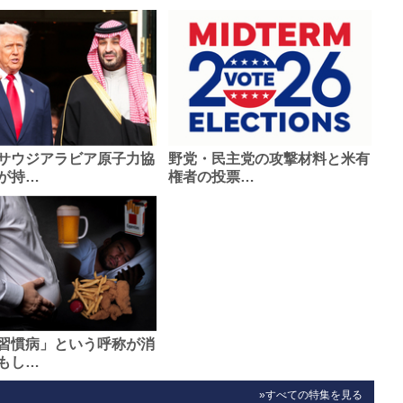
サウジアラビア原子力協
野党・民主党の攻撃材料と米有
が持…
権者の投票…
習慣病」という呼称が消
もし…
»すべての特集を見る