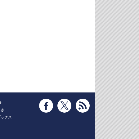
e
とき
ブックス