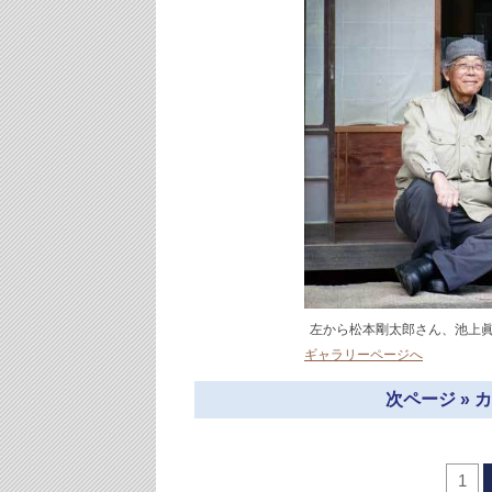
左から松本剛太郎さん、池上
ギャラリーページへ
次ページ »
1