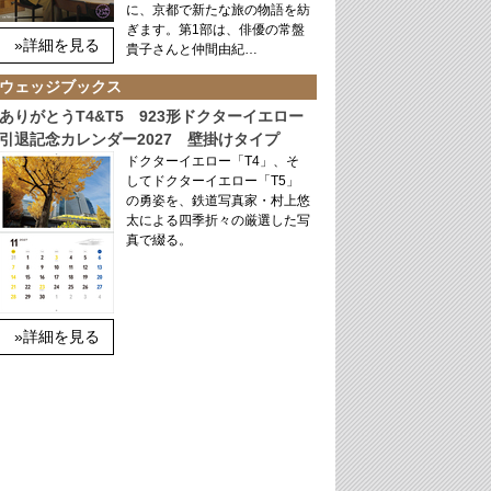
に、京都で新たな旅の物語を紡
ぎます。第1部は、俳優の常盤
»詳細を見る
貴子さんと仲間由紀…
ウェッジブックス
ありがとうT4&T5 923形ドクターイエロー
引退記念カレンダー2027 壁掛けタイプ
ドクターイエロー「T4」、そ
してドクターイエロー「T5」
の勇姿を、鉄道写真家・村上悠
太による四季折々の厳選した写
真で綴る。
»詳細を見る