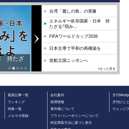
台湾「麗しの島」の実像
エネルギー依存国家・日本 持
たざる｢弱み…
FIFAワールドカップ2026
日本主導で平和の再構築を
本 持たざ
造船立国ニッポンへ
»もっと見る
最新記事一覧
会社案内
月刊Wedg
ランキング
採用情報
月刊ひと
特集一覧
著作権について
ウェッジ
メルマガ登録
プライバシーポリシーについて
特定商取引法に基づく表示