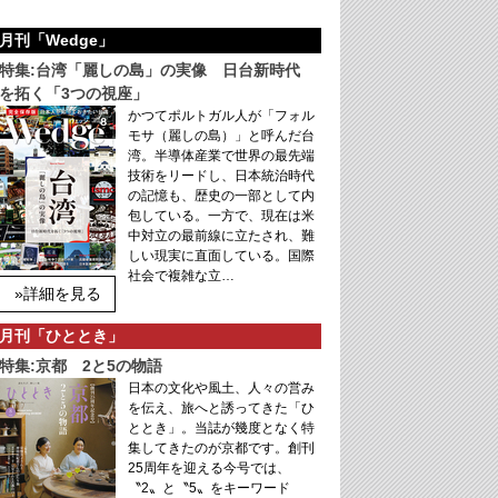
月刊「Wedge」
特集:台湾「麗しの島」の実像 日台新時代
を拓く「3つの視座」
かつてポルトガル人が「フォル
モサ（麗しの島）」と呼んだ台
湾。半導体産業で世界の最先端
技術をリードし、日本統治時代
の記憶も、歴史の一部として内
包している。一方で、現在は米
中対立の最前線に立たされ、難
しい現実に直面している。国際
社会で複雑な立…
»詳細を見る
月刊「ひととき」
特集:京都 2と5の物語
日本の文化や風土、人々の営み
を伝え、旅へと誘ってきた「ひ
ととき」。当誌が幾度となく特
集してきたのが京都です。創刊
25周年を迎える今号では、
〝2〟と〝5〟をキーワード