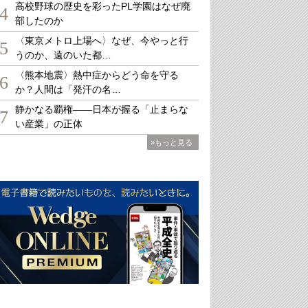
高校野球の歴史を彩ったPL学園はなぜ廃
4
部したのか
〈東京メトロ上場へ〉なぜ、今やっと行
5
うのか、遠のいた都…
〈熊本地震〉熱中症からどう命を守る
6
か？人間は「発汗の名…
静かなる覇権――日本が握る「止まらな
7
い産業」の正体
»もっと見る