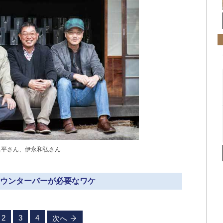
眞平さん、伊永和弘さん
 カウンターバーが必要なワケ
2
3
4
次へ