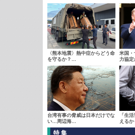
〈熊本地震〉熱中症からどう命
米国・
を守るか？…
力協定
台湾有事の脅威は日本だけでな
「生活
い…周辺海…
えるか
特集