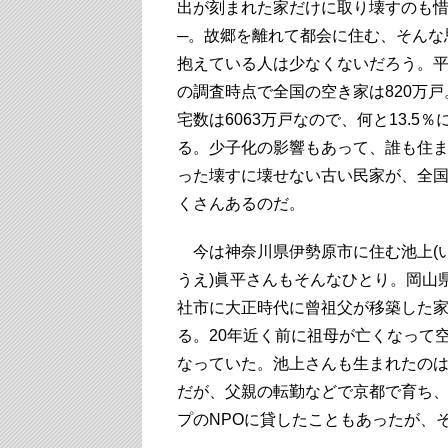
出が刻まれた家だけに取り壊すのも
─。故郷を離れて都会に住む、そんな
抱えている人は少なくないだろう。平
の調査時点で全国の空き家は820万戸
宅数は6063万戸なので、何と13.5％
る。少子化の影響もあって、誰も住
った壊すに壊せない古い民家が、全
くさんあるのだ。
今は神奈川県伊勢原市に住む池上(
うえ)眞平さんもそんなひとり。岡山
社市に大正時代に曾祖父が移築した
る。20年近く前に祖母が亡くなって
なっていた。池上さんも生まれたの
だが、父親の転勤などで京都で育ち
プのNPOに貸したこともあったが、