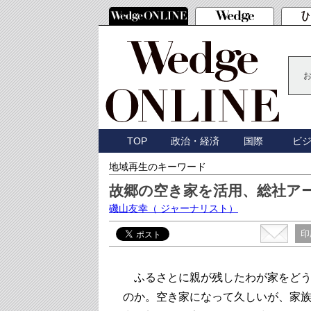
TOP
政治・経済
国際
ビ
地域再生のキーワード
故郷の空き家を活用、総社ア
磯山友幸
（ ジャーナリスト）
印
ふるさとに親が残したわが家をどう
のか。空き家になって久しいが、家