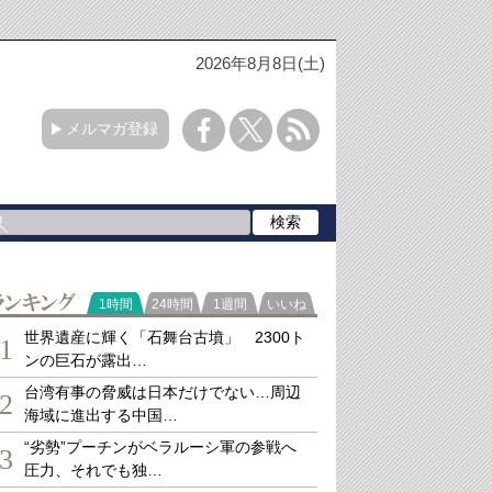
2026年8月8日(土)
メルマガ登録
ランキング
1時間
24時間
1週間
いいね
世界遺産に輝く「石舞台古墳」 2300ト
1
ンの巨石が露出…
台湾有事の脅威は日本だけでない…周辺
2
海域に進出する中国…
“劣勢”プーチンがベラルーシ軍の参戦へ
3
圧力、それでも独…