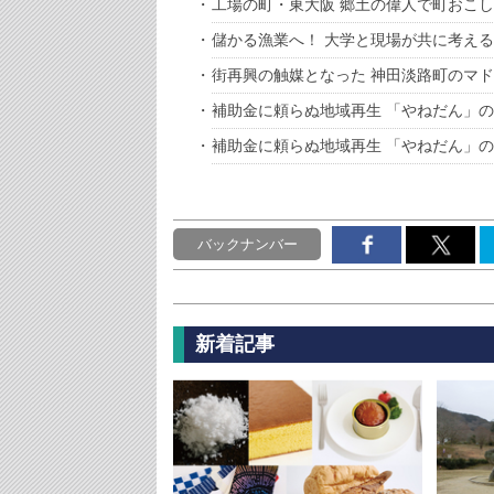
工場の町・東大阪 郷土の偉人で町おこし
儲かる漁業へ！ 大学と現場が共に考える
街再興の触媒となった 神田淡路町のマ
補助金に頼らぬ地域再生 「やねだん」の
補助金に頼らぬ地域再生 「やねだん」の
バックナンバー
新着記事