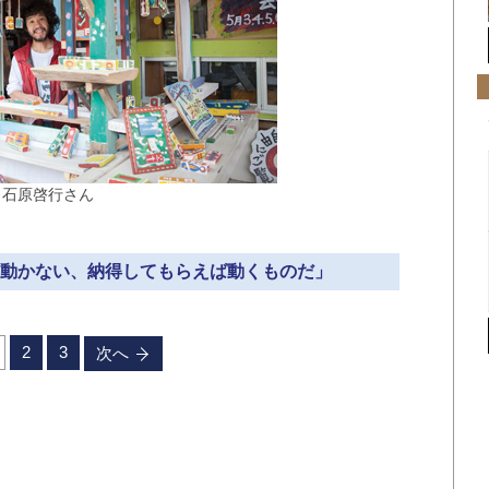
、石原啓行さん
ても動かない、納得してもらえば動くものだ」
2
3
次へ