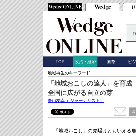
TOP
国際
ビ
政治・経済
地域再生のキーワード
「地域おこしの達人」を育成
全国に広がる自立の芽
磯山友幸
（ ジャーナリスト）
印
「地域おこし」の先駆けともいえる鹿