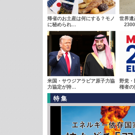
帰省のお土産は何にする？モノ
世界遺
に秘められ…
230
米国・サウジアラビア原子力協
野党・
力協定が持…
権者の
特集