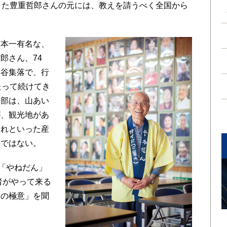
きた豊重哲郎さんの元には、教えを請うべく全国から
本一有名な、
郎さん、74
柳谷集落で、行
たって続けてき
中部は、山あい
が、観光地があ
これといった産
外ではない。
「やねだん」
者がやって来る
しの極意」を聞