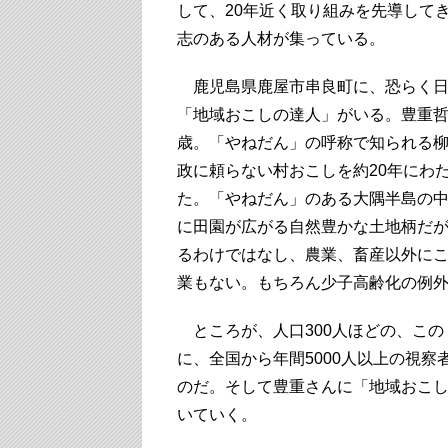
して、20年近く取り組みを先導して
志のある人材が集っている。
鹿児島県鹿屋市串良町に、恐らく日
「地域おこしの達人」がいる。豊重哲
歳。「やねだん」の呼称で知られる
政に頼らない村おこしを約20年にわ
た。「やねだん」のある大隅半島の
に田園が広がる自然豊かな土地柄だ
るわけではなし、農業、畜産以外に
業もない。もちろん少子高齢化の例
ところが、人口300人ほどの、この
に、全国から年間5000人以上の視察
のだ。そして豊重さんに「地域おこ
いていく。