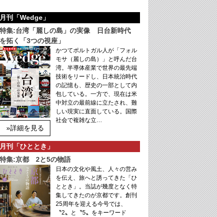
月刊「Wedge」
特集:台湾「麗しの島」の実像 日台新時代
を拓く「3つの視座」
かつてポルトガル人が「フォル
モサ（麗しの島）」と呼んだ台
湾。半導体産業で世界の最先端
技術をリードし、日本統治時代
の記憶も、歴史の一部として内
包している。一方で、現在は米
中対立の最前線に立たされ、難
しい現実に直面している。国際
社会で複雑な立…
»詳細を見る
月刊「ひととき」
特集:京都 2と5の物語
日本の文化や風土、人々の営み
を伝え、旅へと誘ってきた「ひ
ととき」。当誌が幾度となく特
集してきたのが京都です。創刊
25周年を迎える今号では、
〝2〟と〝5〟をキーワード