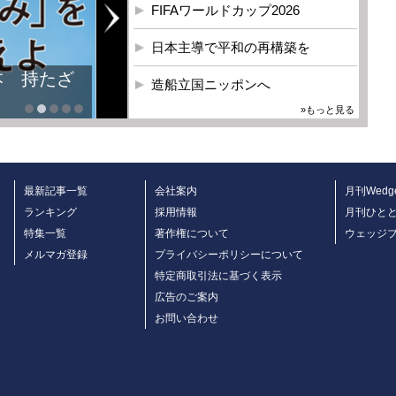
FIFAワールドカップ2026
日本主導で平和の再構築を
本 持たざ
造船立国ニッポンへ
»もっと見る
最新記事一覧
会社案内
月刊Wedg
ランキング
採用情報
月刊ひと
特集一覧
著作権について
ウェッジ
メルマガ登録
プライバシーポリシーについて
特定商取引法に基づく表示
広告のご案内
お問い合わせ