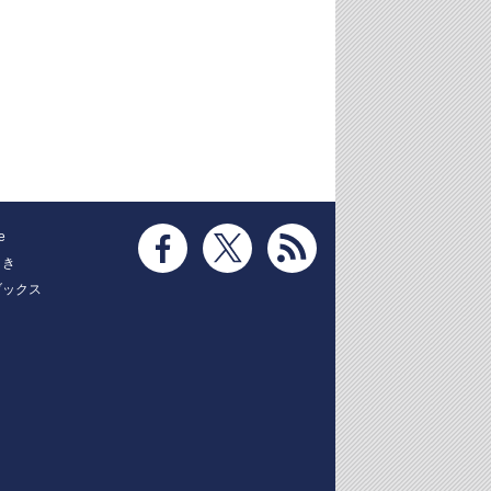
e
とき
ブックス