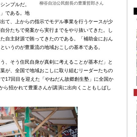
柳谷自治公民館長の豊重哲郎さん
シンプルだ。
さ」である。地
が出て、上からの指示でモデル事業を行うケースが少
が自分たちで発案から実行までをやり抜いてきた。し
した自主財源で賄ってきたのである。「補助金におん
」というのが豊重流の地域おこしの基本である。
う、そう住民自身が真剣に考えることが基本だ」と
言葉が、全国で地域おこしに取り組むリーダーたちの
で17回目を迎えた「やねだん故郷創生塾」に全国か
国から招かれて豊重さんが講演に出向くこともしばし