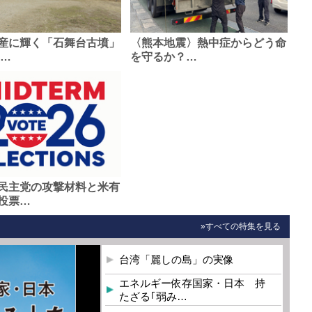
産に輝く「石舞台古墳」
〈熊本地震〉熱中症からどう命
0…
を守るか？…
民主党の攻撃材料と米有
投票…
»すべての特集を見る
台湾「麗しの島」の実像
エネルギー依存国家・日本 持
たざる｢弱み…