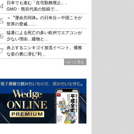
日本でも進む「在宅勤務廃止」、
4
GMO・熊谷代表の投稿で…
＜〝運命共同体〟の日米台＞中国こそが
5
世界の脅威....…
猛暑による死亡の多い欧州でエアコンが
6
少ない理由…建物と…
炎上するニシキゴイ放流イベント、優雅
7
な姿の裏に潜む“利…
»もっと見る