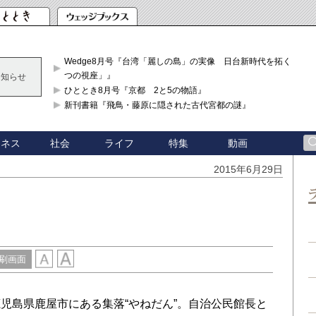
Wedge8月号『台湾「麗しの島」の実像 日台新時代を拓く「3
つの視座」』
お知らせ
ひととき8月号『京都 2と5の物語』
新刊書籍『飛鳥・藤原に隠された古代宮都の謎』
ジネス
社会
ライフ
特集
動画
2015年6月29日
刷画面
児島県鹿屋市にある集落“やねだん”。自治公民館長と