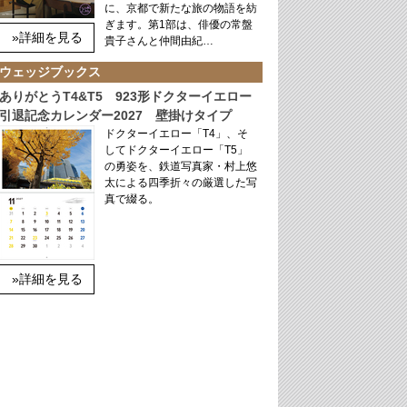
に、京都で新たな旅の物語を紡
ぎます。第1部は、俳優の常盤
»詳細を見る
貴子さんと仲間由紀…
ウェッジブックス
ありがとうT4&T5 923形ドクターイエロー
引退記念カレンダー2027 壁掛けタイプ
ドクターイエロー「T4」、そ
してドクターイエロー「T5」
の勇姿を、鉄道写真家・村上悠
太による四季折々の厳選した写
真で綴る。
»詳細を見る