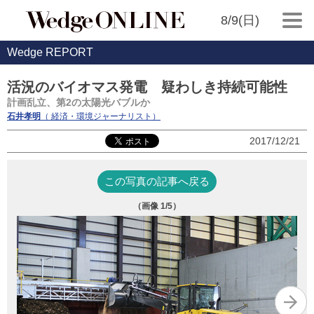
8/9(日)
Wedge REPORT
活況のバイオマス発電 疑わしき持続可能性
計画乱立、第2の太陽光バブルか
石井孝明
（ 経済・環境ジャーナリスト）
2017/12/21
この写真の記事へ戻る
（画像
1
/5）
高
WE