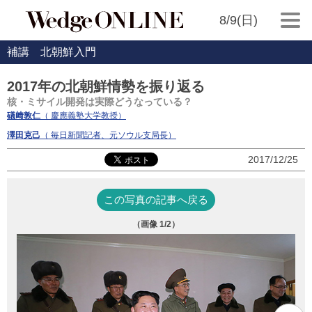
8/9(日)
補講 北朝鮮入門
2017年の北朝鮮情勢を振り返る
核・ミサイル開発は実際どうなっている？
礒﨑敦仁
（ 慶應義塾大学教授）
澤田克己
（ 毎日新聞記者、元ソウル支局長）
2017/12/25
この写真の記事へ戻る
（画像
1
/2）
『
Ｅ
サ