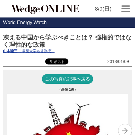
8/9(日)
World Energy Watch
凍える中国から学ぶべきことは？ 強権的ではな
く理性的な政策
山本隆三
（ 常葉大学名誉教授）
2018/01/09
この写真の記事へ戻る
（画像
1
/6）
写