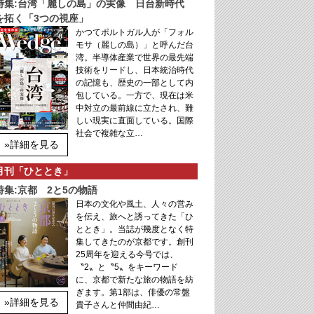
特集:台湾「麗しの島」の実像 日台新時代
を拓く「3つの視座」
かつてポルトガル人が「フォル
モサ（麗しの島）」と呼んだ台
湾。半導体産業で世界の最先端
技術をリードし、日本統治時代
の記憶も、歴史の一部として内
包している。一方で、現在は米
中対立の最前線に立たされ、難
しい現実に直面している。国際
社会で複雑な立…
»詳細を見る
月刊「ひととき」
特集:京都 2と5の物語
日本の文化や風土、人々の営み
を伝え、旅へと誘ってきた「ひ
ととき」。当誌が幾度となく特
集してきたのが京都です。創刊
25周年を迎える今号では、
〝2〟と〝5〟をキーワード
に、京都で新たな旅の物語を紡
ぎます。第1部は、俳優の常盤
»詳細を見る
貴子さんと仲間由紀…