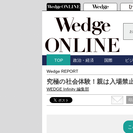
お
政治・経済
国際
ビ
TOP
Wedge REPORT
究極の社会体験！親は入場禁
WEDGE Infinity 編集部
印
こ