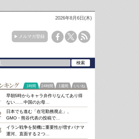
2026年8月6日(木)
メルマガ登録
ラ
1時間
24時間
1週間
いいね
キング
早朝5時からキャラ弁作りなんてあり得
1
ない……中国のお母…
日本でも進む「在宅勤務廃止」、
2
GMO・熊谷代表の投稿で…
イラン戦争を契機に重要性が増すパナマ
3
運河、直面する２つ…