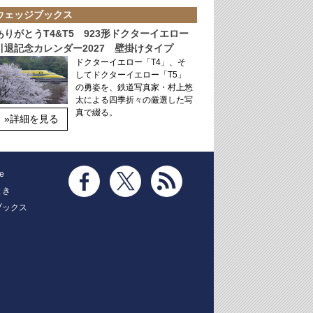
ウェッジブックス
ありがとうT4&T5 923形ドクターイエロー
引退記念カレンダー2027 壁掛けタイプ
ドクターイエロー「T4」、そ
してドクターイエロー「T5」
の勇姿を、鉄道写真家・村上悠
太による四季折々の厳選した写
真で綴る。
»詳細を見る
e
とき
ブックス