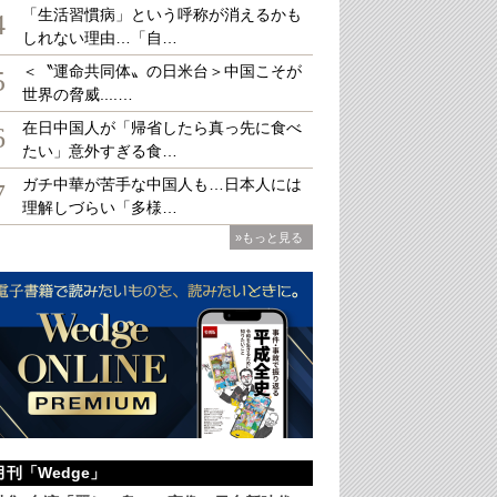
「生活習慣病」という呼称が消えるかも
4
しれない理由…「自…
＜〝運命共同体〟の日米台＞中国こそが
大学」の映像ニュース社。タブレットを使って「こどものまち」内でインタビュー
5
世界の脅威....…
在日中国人が「帰省したら真っ先に食べ
6
たい」意外すぎる食…
ガチ中華が苦手な中国人も…日本人には
7
理解しづらい「多様…
»もっと見る
月刊「Wedge」