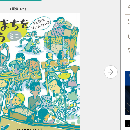
（画像
1
/5）
「こども