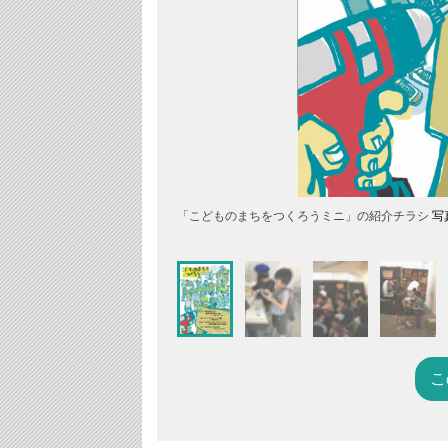
「こどものまちをつくろうミニ」の紹介チラシ
写
こ