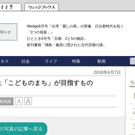
Wedge8月号『台湾「麗しの島」の実像 日台新時代を拓く
知らせ
「3つの視座」』
ひととき8月号『京都 2と5の物語』
新刊書籍『飛鳥・藤原に隠された古代宮都の謎』
ジネス
社会
ライフ
特集
動画
2018年6月7日
止「こどものまち」が目指すもの
ン
刷画面
の写真の記事へ戻る