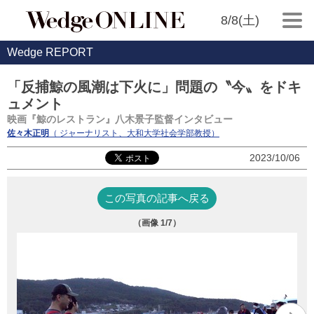
8/8(土)
Wedge REPORT
「反捕鯨の風潮は下火に」問題の〝今〟をドキ
ュメント
映画『鯨のレストラン』八木景子監督インタビュー
佐々木正明
（ ジャーナリスト、大和大学社会学部教授）
2023/10/06
この写真の記事へ戻る
（画像
1
/7）
八
系