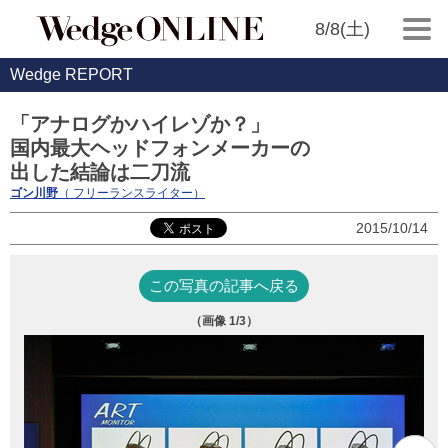
8/8(土)
Wedge REPORT
「アナログかハイレゾか？」
国内最大ヘッドフォンメーカーの
出した結論は二刀流
ゴン川野
（ フリーランスライター）
2015/10/14
この写真の記事へ戻る
（画像
1
/3）