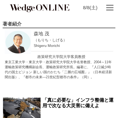
8/8(土)
著者紹介
森地 茂
（もりち・しげる）
Shigeru Morichi
政策研究大学院大学客員教授
東京工業大学・東京大学・政策研究大学院大学名誉教授、2004～11年
運輸政策研究機構副会長、運輸政策研究所長。編著に、『人口減少時
代の国土ビジョン 新しい国のかたち「二層の広域圏」』（日本経済新
聞出版）、『都市の未来―21世紀型都市の条件』（同）。
「真に必要な」インフラ整備と運
2021/03/01
用で次なる大災害に備えよ