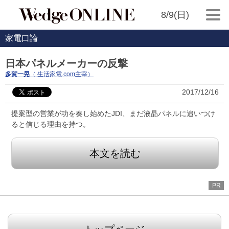
8/9(日)
家電口論
日本パネルメーカーの反撃
多賀一晃
（ 生活家電.com主宰）
2017/12/16
提案型の営業が功を奏し始めたJDI、まだ液晶パネルに追いつけ
ると信じる理由を持つ。
本文を読む
PR