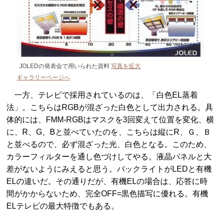
JOLEDの発表会で用いられた資料
写真を拡大
ギャラリーページへ
一方、テレビで採用されているのは、「白色EL蒸着
法」。こちらはRGBが混ざった白色として出力される。具
体的には、FMM-RGBはマスクを3回変えて位置を変化、横
に、R、G、Bと並べていたのを、こちらは縦にR、Ｇ、Ｂ
と並べるので、必ず混ざった光、白色となる。このため、
カラーフィルターを通し色づけしてやる。液晶パネルと大
差がないようにみえると思う。バックライトがLEDと有機
ELの違いだ。その通りだが、有機ELの場合は、応答に時
間がかからないため、完全OFF=黒色描写に優れる。有機
ELテレビの最大特徴でもある。