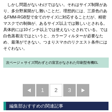
しかし問題がないわけではない。それはサイズ制限があ
り、多分野展開がし難いことだ。理想的には、三原色のあ
るFMM-RGB型で全てのサイズに対応することだが、精密
マスクでの制御が、あるサイズ以上では難しいとされる。
具体的には10インチ以上では使えないとされている。では
白色蒸着法ではというと、カラーフィルターが必要なた
め、最薄ができない。つまりスマホのリクエスト条件には
そぐわない。
次ページ » サイズ問わずとの宣言がなされた印刷型有機EL
前
1
2
3
次
へ
へ
編集部おすすめの関連記事