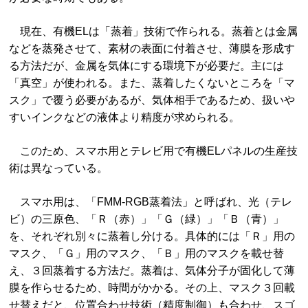
現在、有機ELは「蒸着」技術で作られる。蒸着とは金属
などを蒸発させて、素材の表面に付着させ、薄膜を形成す
る方法だが、金属を気体にする環境下が必要だ。主には
「真空」が使われる。また、蒸着したくないところを「マ
スク」で覆う必要があるが、気体相手であるため、扱いや
すいインクなどの液体より精度が求められる。
このため、スマホ用とテレビ用で有機ELパネルの生産技
術は異なっている。
スマホ用は、「FMM-RGB蒸着法」と呼ばれ、光（テレ
ビ）の三原色、「Ｒ（赤）」「Ｇ（緑）」「Ｂ（青）」
を、それぞれ別々に蒸着し分ける。具体的には「Ｒ」用の
マスク、「Ｇ」用のマスク、「Ｂ」用のマスクを載せ替
え、３回蒸着する方法だ。蒸着は、気体分子が固化して薄
膜を作らせるため、時間がかかる。その上、マスク３回載
せ替えだと、位置合わせ技術（精度制御）も合わせ、スゴ