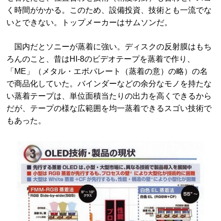
く時間がかかる。このため、設備投資、技術とも一流でな
いとできない。トップメーカーはサムソンだ。
国内だとソニーが蒸着に強い。ディスクの反射膜はもち
ろんのこと、昔はHI-8のビデオテープを蒸着で作り、
「ME」（メタル・エボパレート（蒸着の意）の略）の名
で商品化していた。バインダーなどの余分なモノを持たな
い蒸着テープは、単位面積当たりの出力を高くできるから
だが、テープの様な広範囲を均一蒸着できるスゴい技術で
もあった。