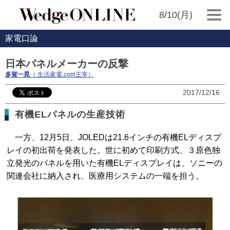
8/10(月)
家電口論
日本パネルメーカーの反撃
多賀一晃
（ 生活家電.com主宰）
2017/12/16
有機ELパネルの生産技術
一方、12月5日、JOLEDは21.6インチの有機ELディスプ
レイの初出荷を発表した。世に初めて印刷方式、３原色独
立発光のパネルを用いた有機ELディスプレイは、ソニーの
関連会社に納入され、医療用システムの一端を担う。