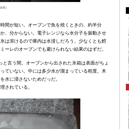
tock）
時間が短い。オーブンで魚を焼くときの、約半分
のか、分からない。電子レンジなら水分子を振動させ
、氷は溶けるので庫内は水浸しだろう。少なくとも鱈
るミーレのオーブンでも避けられない結果のはずだ。
っと言う間。オーブンから出された氷箱は表面がちょ
わっていない。中には多少水が溜まっている程度。木
鱈を水に浸さないためだっだ。
調理されている。