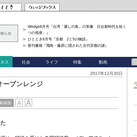
Wedge8月号『台湾「麗しの島」の実像 日台新時代を拓く「3
つの視座」』
お知らせ
ひととき8月号『京都 2と5の物語』
新刊書籍『飛鳥・藤原に隠された古代宮都の謎』
社会
ライフ
特集
動画
ジネス
2017年12月30日
オーブンレンジ
刷画面
れた