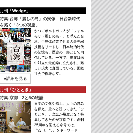
月刊「Wedge」
特集:台湾「麗しの島」の実像 日台新時代
を拓く「3つの視座」
かつてポルトガル人が「フォル
モサ（麗しの島）」と呼んだ台
湾。半導体産業で世界の最先端
技術をリードし、日本統治時代
の記憶も、歴史の一部として内
包している。一方で、現在は米
中対立の最前線に立たされ、難
しい現実に直面している。国際
社会で複雑な立…
»詳細を見る
月刊「ひととき」
特集:京都 2と5の物語
日本の文化や風土、人々の営み
を伝え、旅へと誘ってきた「ひ
ととき」。当誌が幾度となく特
集してきたのが京都です。創刊
25周年を迎える今号では、
〝2〟と〝5〟をキーワード