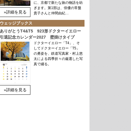
に、京都で新たな旅の物語を紡
ぎます。第1部は、俳優の常盤
»詳細を見る
貴子さんと仲間由紀…
ウェッジブックス
ありがとうT4&T5 923形ドクターイエロー
引退記念カレンダー2027 壁掛けタイプ
ドクターイエロー「T4」、そ
してドクターイエロー「T5」
の勇姿を、鉄道写真家・村上悠
太による四季折々の厳選した写
真で綴る。
»詳細を見る