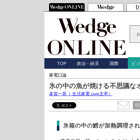
TOP
政治・経済
国際
ビ
家電口論
氷の中の魚が焼ける不思議な
多賀一晃
（ 生活家電.com主宰）
印
氷箱の中の鱈が加熱調理さ