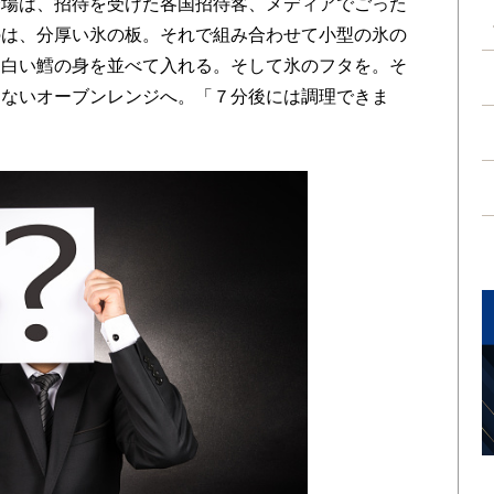
場は、招待を受けた各国招待客、メディアでごった
のは、分厚い氷の板。それで組み合わせて小型の氷の
、白い鱈の身を並べて入れる。そして氷のフタを。そ
らないオーブンレンジへ。「７分後には調理できま