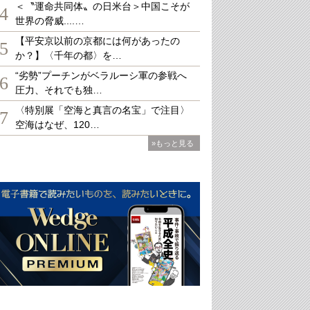
＜〝運命共同体〟の日米台＞中国こそが
4
世界の脅威....…
【平安京以前の京都には何があったの
5
か？】〈千年の都〉を…
“劣勢”プーチンがベラルーシ軍の参戦へ
6
圧力、それでも独…
〈特別展「空海と真言の名宝」で注目〉
7
空海はなぜ、120…
»もっと見る