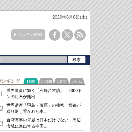
2026年8月8日(土)
メルマガ登録
ランキング
1時間
24時間
1週間
いいね
世界遺産に輝く「石舞台古墳」 2300ト
1
ンの巨石が露出…
世界遺産「飛鳥・藤原」の秘密 宮都が
2
繰り返し置かれた本…
台湾有事の脅威は日本だけでない…周辺
3
海域に進出する中国…