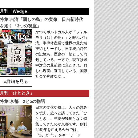
月刊「Wedge」
特集:台湾「麗しの島」の実像 日台新時代
を拓く「3つの視座」
かつてポルトガル人が「フォル
モサ（麗しの島）」と呼んだ台
湾。半導体産業で世界の最先端
技術をリードし、日本統治時代
の記憶も、歴史の一部として内
包している。一方で、現在は米
中対立の最前線に立たされ、難
しい現実に直面している。国際
社会で複雑な立…
»詳細を見る
月刊「ひととき」
特集:京都 2と5の物語
日本の文化や風土、人々の営み
を伝え、旅へと誘ってきた「ひ
ととき」。当誌が幾度となく特
集してきたのが京都です。創刊
25周年を迎える今号では、
〝2〟と〝5〟をキーワード