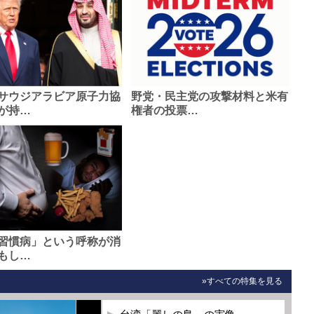
サウジアラビア原子力協
野党・民主党の攻撃材料と米有
が持…
権者の投票…
習慣病」という呼称が消
もし…
»すべての特集を見る