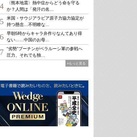
〈熊本地震〉熱中症からどう命を守る
4
か？人間は「発汗の名…
米国・サウジアラビア原子力協力協定が
5
持つ懸念…不明瞭な…
早朝5時からキャラ弁作りなんてあり得
6
ない……中国のお母…
“劣勢”プーチンがベラルーシ軍の参戦へ
7
圧力、それでも独…
»もっと見る