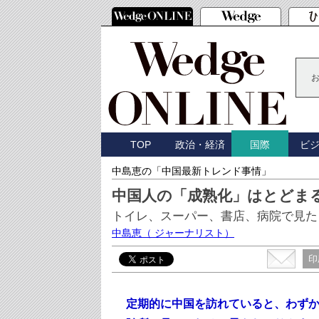
TOP
政治・経済
ビ
国際
中島恵の「中国最新トレンド事情」
中国人の「成熟化」はとどま
トイレ、スーパー、書店、病院で見た
中島恵
（ ジャーナリスト）
印
定期的に中国を訪れていると、わず