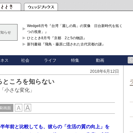
Wedge8月号『台湾「麗しの島」の実像 日台新時代を拓く「3
つの視座」』
お知らせ
ひととき8月号『京都 2と5の物語』
新刊書籍『飛鳥・藤原に隠された古代宮都の謎』
ジネス
社会
ライフ
特集
動画
2018年6月12日
るところを知らない
「小さな変化」
刷画面
か半年前と比較しても、彼らの「生活の質の向上」を