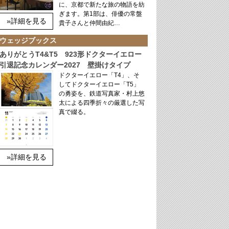
に、京都で新たな旅の物語を紡
ぎます。第1部は、俳優の常盤
»詳細を見る
貴子さんと仲間由紀…
ウェッジブックス
ありがとうT4&T5 923形ドクターイエロー
引退記念カレンダー2027 壁掛けタイプ
ドクターイエロー「T4」、そ
してドクターイエロー「T5」
の勇姿を、鉄道写真家・村上悠
太による四季折々の厳選した写
真で綴る。
»詳細を見る