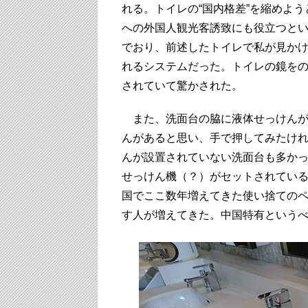
れる。トイレの“国内格差”を縮めよ
への外国人観光客誘致にも役立つと
でおり、前述したトイレで私が見か
れるシステムだった。トイレの鏡を
されていて驚かされた。
また、洗面台の脇に液体せっけんが
んがあると思い、手で押してみたけ
んが設置されていない洗面台も多か
せっけん機（？）がセットされてい
国でここ数年増えてきた使い捨ての
す人が増えてきた。中国特有という