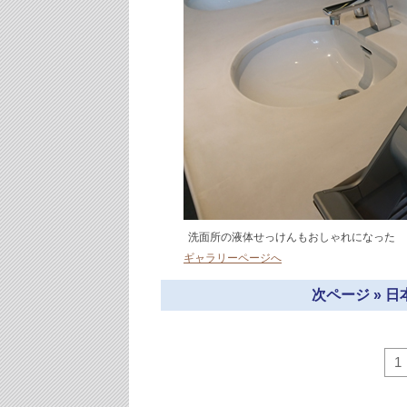
洗面所の液体せっけんもおしゃれになった
ギャラリーページへ
次ページ » 
1