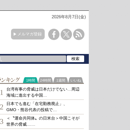
2026年8月7日(金)
メルマガ登録
ランキング
1時間
24時間
1週間
いいね
台湾有事の脅威は日本だけでない…周辺
1
海域に進出する中国…
日本でも進む「在宅勤務廃止」、
2
GMO・熊谷代表の投稿で…
＜〝運命共同体〟の日米台＞中国こそが
3
世界の脅威....…