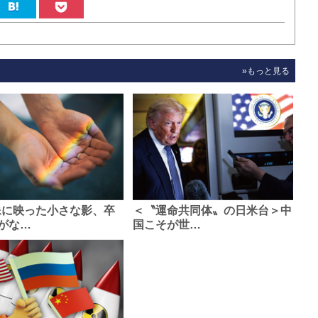
»もっと見る
像に映った小さな影、卒
＜〝運命共同体〟の日米台＞中
がな…
国こそが世…