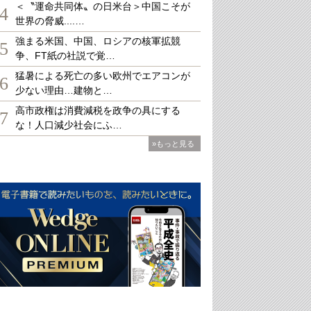
＜〝運命共同体〟の日米台＞中国こそが
4
世界の脅威....…
強まる米国、中国、ロシアの核軍拡競
5
争、FT紙の社説で覚…
猛暑による死亡の多い欧州でエアコンが
6
少ない理由…建物と…
高市政権は消費減税を政争の具にする
7
な！人口減少社会にふ…
»もっと見る