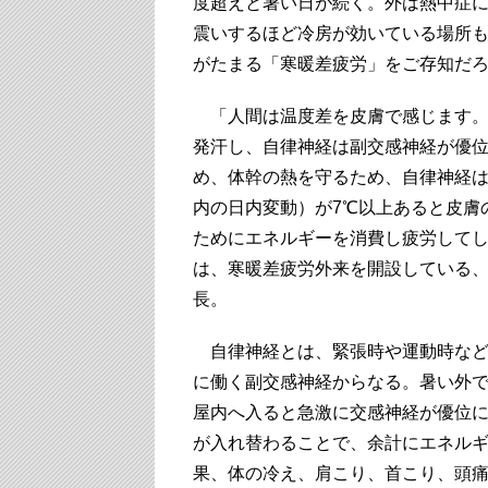
度超えと暑い日が続く。外は熱中症
震いするほど冷房が効いている場所
がたまる「寒暖差疲労」をご存知だ
「人間は温度差を皮膚で感じます。
発汗し、自律神経は副交感神経が優
め、体幹の熱を守るため、自律神経
内の日内変動）が7℃以上あると皮膚
ためにエネルギーを消費し疲労して
は、寒暖差疲労外来を開設している
長。
自律神経とは、緊張時や運動時など
に働く副交感神経からなる。暑い外
屋内へ入ると急激に交感神経が優位
が入れ替わることで、余計にエネル
果、体の冷え、肩こり、首こり、頭