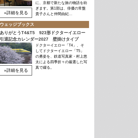
に、京都で新たな旅の物語を紡
ぎます。第1部は、俳優の常盤
»詳細を見る
貴子さんと仲間由紀…
ウェッジブックス
ありがとうT4&T5 923形ドクターイエロー
引退記念カレンダー2027 壁掛けタイプ
ドクターイエロー「T4」、そ
してドクターイエロー「T5」
の勇姿を、鉄道写真家・村上悠
太による四季折々の厳選した写
真で綴る。
»詳細を見る