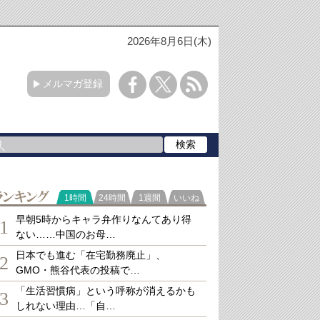
2026年8月6日(木)
メルマガ登録
ランキング
1時間
24時間
1週間
いいね
早朝5時からキャラ弁作りなんてあり得
1
ない……中国のお母…
日本でも進む「在宅勤務廃止」、
2
GMO・熊谷代表の投稿で…
「生活習慣病」という呼称が消えるかも
3
しれない理由…「自…