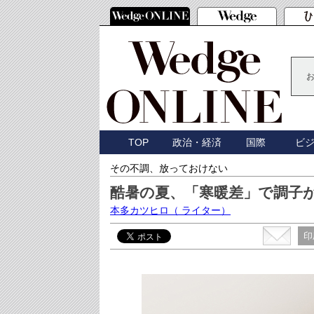
TOP
政治・経済
国際
ビ
その不調、放っておけない
酷暑の夏、「寒暖差」で調子
本多カツヒロ
（ ライター）
印