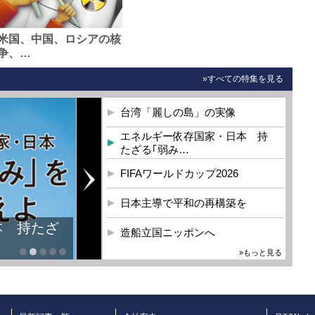
米国、中国、ロシアの核
争、…
»すべての特集を見る
台湾「麗しの島」の実像
エネルギー依存国家・日本 持
たざる｢弱み…
FIFAワールドカップ2026
日本主導で平和の再構築を
本 持たざ
造船立国ニッポンへ
»もっと見る