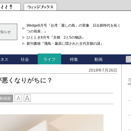
Wedge8月号『台湾「麗しの島」の実像 日台新時代を拓く「3
つの視座」』
お知らせ
ひととき8月号『京都 2と5の物語』
新刊書籍『飛鳥・藤原に隠された古代宮都の謎』
ジネス
社会
特集
動画
ライフ
2018年7月26日
が悪くなりがちに？
刷画面