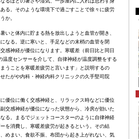
になるほどの暑さや湿気、一歩屋内に入れば思わず身
もある。そのような環境下で過ごすことで徐々に疲労
ろうか。
暑いと体内に貯まる熱を放出しようと血管が開き、
位になる。逆に寒いと、手足などの末梢の血管を閉
は交感神経が優位になります。寒暖差（前日比と同日
の温度センサーを介して、自律神経が温度調整をする
しまうことを寒暖差疲労と言います」と説明するの
、せたがや内科・神経内科クリニックの久手堅司院
に優位に働く交感神経と、リラックス時などに優位
で副交感神経が優位になった状態から、冷房が効いた
になる。まるでジェットコースターのように自律神経
ギーを消費し、寒暖差疲労が起きるという。その結
痛、めまい、食欲不振、布団から起き上がれない、気