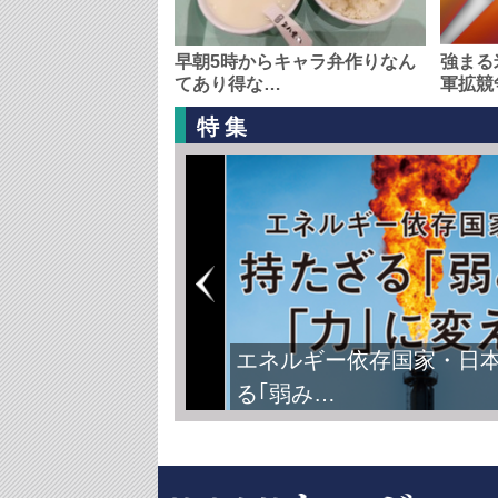
早朝5時からキャラ弁作りなん
強まる
てあり得な…
軍拡競
特集
エネルギー依存国家・日
る｢弱み…