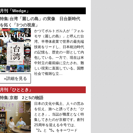
月刊「Wedge」
特集:台湾「麗しの島」の実像 日台新時代
を拓く「3つの視座」
かつてポルトガル人が「フォル
モサ（麗しの島）」と呼んだ台
湾。半導体産業で世界の最先端
技術をリードし、日本統治時代
の記憶も、歴史の一部として内
包している。一方で、現在は米
中対立の最前線に立たされ、難
しい現実に直面している。国際
社会で複雑な立…
»詳細を見る
月刊「ひととき」
特集:京都 2と5の物語
日本の文化や風土、人々の営み
を伝え、旅へと誘ってきた「ひ
ととき」。当誌が幾度となく特
集してきたのが京都です。創刊
25周年を迎える今号では、
〝2〟と〝5〟をキーワード