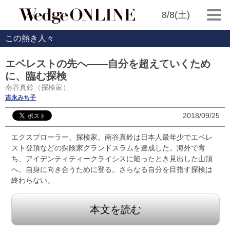
8/8(土)
この熱き人々
エベレストの先へ――自分を超えていくため
に、臨む探検
南谷真鈴（探検家）
吉永みち子
2018/09/25
エクスプローラー、探検家。南谷真鈴は日本人最年少でエベレ
スト登頂などの探険家グランドスラムを達成した。海外で育
ち、アイデンティティークライシスに陥ったとき見出した山頂
へ、自身に向き合うために登る。さらなる自分を目指す探検は
終わらない。
本文を読む