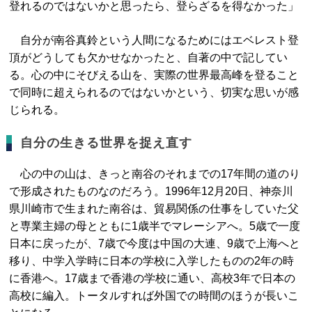
登れるのではないかと思ったら、登らざるを得なかった」
自分が南谷真鈴という人間になるためにはエベレスト登
頂がどうしても欠かせなかったと、自著の中で記してい
る。心の中にそびえる山を、実際の世界最高峰を登ること
で同時に超えられるのではないかという、切実な思いが感
じられる。
自分の生きる世界を捉え直す
心の中の山は、きっと南谷のそれまでの17年間の道のり
で形成されたものなのだろう。1996年12月20日、神奈川
県川崎市で生まれた南谷は、貿易関係の仕事をしていた父
と専業主婦の母とともに1歳半でマレーシアへ。5歳で一度
日本に戻ったが、7歳で今度は中国の大連、9歳で上海へと
移り、中学入学時に日本の学校に入学したものの2年の時
に香港へ。17歳まで香港の学校に通い、高校3年で日本の
高校に編入。トータルすれば外国での時間のほうが長いこ