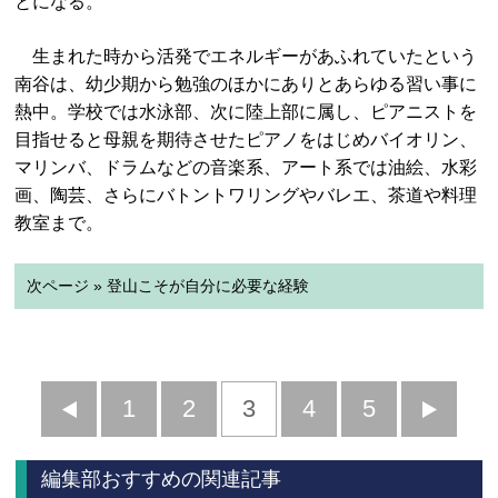
とになる。
生まれた時から活発でエネルギーがあふれていたという
南谷は、幼少期から勉強のほかにありとあらゆる習い事に
熱中。学校では水泳部、次に陸上部に属し、ピアニストを
目指せると母親を期待させたピアノをはじめバイオリン、
マリンバ、ドラムなどの音楽系、アート系では油絵、水彩
画、陶芸、さらにバトントワリングやバレエ、茶道や料理
教室まで。
次ページ » 登山こそが自分に必要な経験
前
1
2
3
4
5
へ
へ
編集部おすすめの関連記事