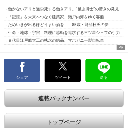
働かないアリと過労死する働きアリ。“昆虫博士”の驚きの発見
「記憶」を未来へつなぐ建築家、瀬戸内海をゆく客船
ためいきが出るほどうまい酒を――85歳・能登杜氏の夢
生命・地球・宇宙…料理に感動を追求する三ツ星シェフの引力
９代目江戸船大工の執念の結晶、マホガニー製自転車
PR
シェア
ツイート
送る
連載バックナンバー
トップページ