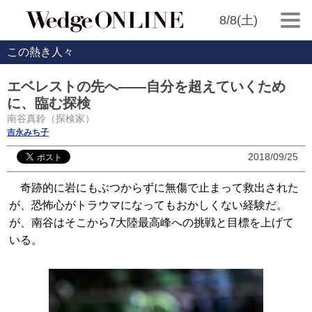
8/8(土)
この熱き人々
エベレストの先へ――自分を超えていくため
に、臨む探検
南谷真鈴（探検家）
吉永みち子
2018/09/25
奇跡的に岩にもぶつからずに無傷で止まって救出された
が、恐怖心がトラウマになってもおかしくない経験だ。
が、南谷はそこから7大陸最高峰への挑戦と目標を上げて
いる。