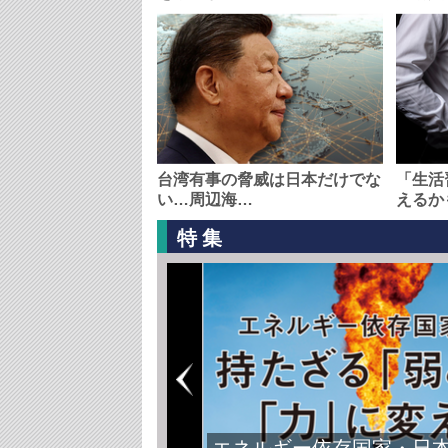
台湾有事の脅威は日本だけでな
「生活
い…周辺海…
えるか
特集
エネルギー依存国家・日