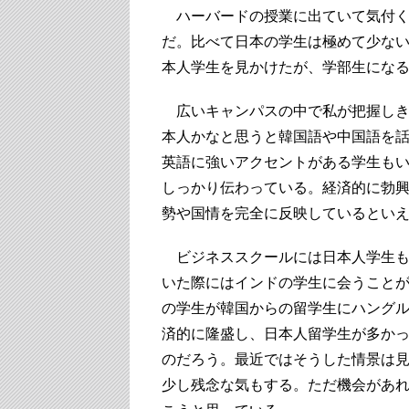
ハーバードの授業に出ていて気付く
だ。比べて日本の学生は極めて少な
本人学生を見かけたが、学部生にな
広いキャンパスの中で私が把握しき
本人かなと思うと韓国語や中国語を
英語に強いアクセントがある学生も
しっかり伝わっている。経済的に勃
勢や国情を完全に反映しているとい
ビジネススクールには日本人学生も2
いた際にはインドの学生に会うこと
の学生が韓国からの留学生にハング
済的に隆盛し、日本人留学生が多か
のだろう。最近ではそうした情景は
少し残念な気もする。ただ機会があ