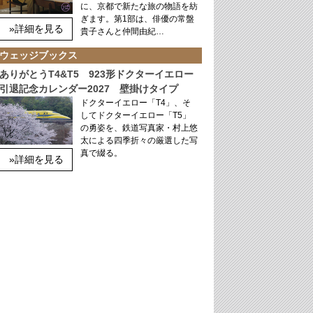
に、京都で新たな旅の物語を紡
ぎます。第1部は、俳優の常盤
»詳細を見る
貴子さんと仲間由紀…
ウェッジブックス
ありがとうT4&T5 923形ドクターイエロー
引退記念カレンダー2027 壁掛けタイプ
ドクターイエロー「T4」、そ
してドクターイエロー「T5」
の勇姿を、鉄道写真家・村上悠
太による四季折々の厳選した写
真で綴る。
»詳細を見る