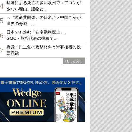
猛暑による死亡の多い欧州でエアコンが
4
少ない理由…建物と…
＜〝運命共同体〟の日米台＞中国こそが
5
世界の脅威....…
日本でも進む「在宅勤務廃止」、
6
GMO・熊谷代表の投稿で…
野党・民主党の攻撃材料と米有権者の投
7
票意欲
»もっと見る