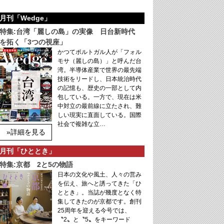
月刊「Wedge」
特集:台湾「麗しの島」の実像 日台新時代
を拓く「3つの視座」
かつてポルトガル人が「フォル
モサ（麗しの島）」と呼んだ台
湾。半導体産業で世界の最先端
技術をリードし、日本統治時代
の記憶も、歴史の一部として内
包している。一方で、現在は米
中対立の最前線に立たされ、難
しい現実に直面している。国際
社会で複雑な立…
»詳細を見る
月刊「ひととき」
特集:京都 2と5の物語
日本の文化や風土、人々の営み
を伝え、旅へと誘ってきた「ひ
ととき」。当誌が幾度となく特
集してきたのが京都です。創刊
25周年を迎える今号では、
〝2〟と〝5〟をキーワード