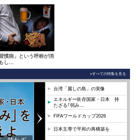
習慣病」という呼称が消
もし…
»すべての特集を見る
台湾「麗しの島」の実像
エネルギー依存国家・日本 持
たざる｢弱み…
FIFAワールドカップ2026
日本主導で平和の再構築を
本 持たざ