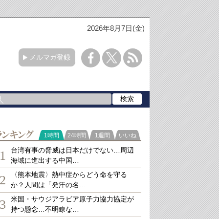
2026年8月7日(金)
メルマガ登録
ランキング
1時間
24時間
1週間
いいね
台湾有事の脅威は日本だけでない…周辺
1
海域に進出する中国…
〈熊本地震〉熱中症からどう命を守る
2
か？人間は「発汗の名…
米国・サウジアラビア原子力協力協定が
3
持つ懸念…不明瞭な…