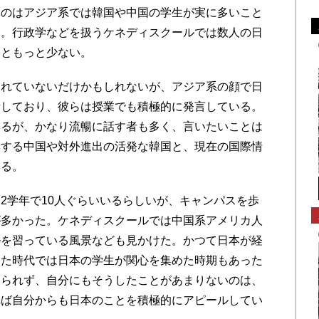
のはアジア系では韓国や中国の学生が実に多いこと
い。行政学などを扱うケネディスクールでは数人の日
るともっと少ない。
れていないだけかもしれないが、アジア系の顔で日
話しており、彼らは授業でも積極的に発言している。
いるが、かなり流暢に話す者も多く、言いたいことは
興する中国や対外進出の活発な韓国と、現在の国際情
える。
学年で10人ぐらいいるらしいが、キャンパスを歩
が多かった。ケネディスクールでは中国系アメリカ人
ルを習っている風景なども見かけた。かつて日本が経
った時代では日本の学生が関心を集めた時期もあった
見られず、自分にもそうしたことがあまりないのは、
れば自分からも日本のことを積極的にアピールしてい