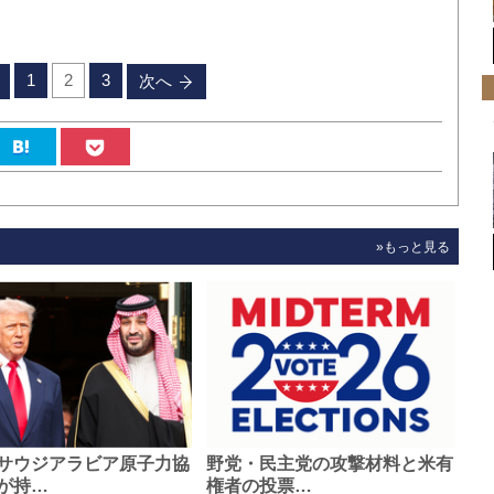
1
2
3
次へ
»もっと見る
サウジアラビア原子力協
野党・民主党の攻撃材料と米有
が持…
権者の投票…