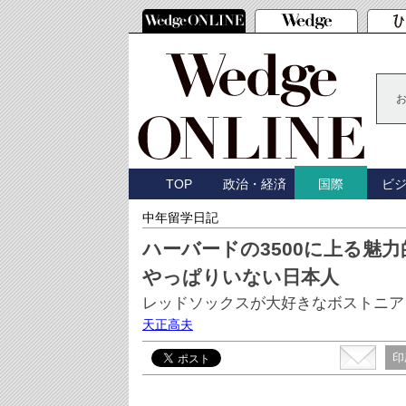
TOP
政治・経済
ビ
国際
中年留学日記
ハーバードの3500に上る魅
やっぱりいない日本人
レッドソックスが大好きなボストニアン
天正高夫
印