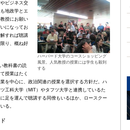
やビジネス交
私も地政学とエ
て教授にお願い
ぱいになってお
了解すれば聴講
る限り、概ね好
。
ハーバード大学のコースショッピング
風景。人気教授の授業には学生も殺到
い教科書の読
する
って授業はたく
授業を中心に、政治関連の授業を選択する方針だ。ハ
ツ工科大学（MIT）やタフツ大学と連携しているた
校に足を運んで聴講する同僚もいるほか、ロースクー
もいる。
ード