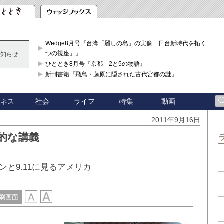
Wedge8月号『台湾「麗しの島」の実像 日台新時代を拓く「3
つの視座」』
お知らせ
ひととき8月号『京都 2と5の物語』
新刊書籍『飛鳥・藤原に隠された古代宮都の謎』
ジネス
社会
ライフ
特集
動画
2011年9月16日
力的な講義
と9.11に見るアメリカ
刷画面