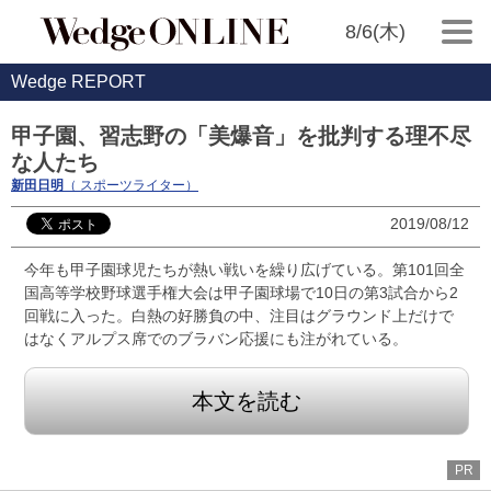
8/6(木)
Wedge REPORT
甲子園、習志野の「美爆音」を批判する理不尽
な人たち
新田日明
（ スポーツライター）
2019/08/12
今年も甲子園球児たちが熱い戦いを繰り広げている。第101回全
国高等学校野球選手権大会は甲子園球場で10日の第3試合から2
回戦に入った。白熱の好勝負の中、注目はグラウンド上だけで
はなくアルプス席でのブラバン応援にも注がれている。
本文を読む
PR