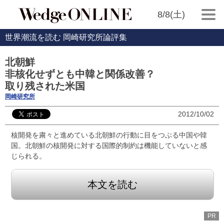
8/8(土)
世界潮流を読む 岡崎研究所論評集
北朝鮮
非核化せずとも中韓と関係改善？
取り残された米国
岡崎研究所
2012/10/02
核開発を粛々と進めている北朝鮮の行動に目をつぶる中国や韓
国。北朝鮮の核開発に対する国際的制約は機能していないと感
じられる。
本文を読む
PR