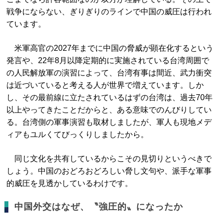
戦争にならない、ぎりぎりのラインで中国の威圧は行われ
ています。
米軍高官の2027年までに中国の脅威が顕在化するという
発言や、22年8月以降定期的に実施されている台湾周囲で
の人民解放軍の演習によって、台湾有事は間近、武力衝突
は近づいていると考える人が世界で増えています。しか
し、その最前線に立たされているはずの台湾は、過去70年
以上やってきたことだからと、ある意味でのんびりしてい
る。台湾側の軍事演習も取材しましたが、軍人も現地メデ
ィアもユルくてびっくりしましたから。
同じ文化を共有しているからこその見切りというべきで
しょう。中国のおどろおどろしい脅し文句や、派手な軍事
的威圧を見透かしているわけです。
中国外交はなぜ、〝強圧的〟になったか