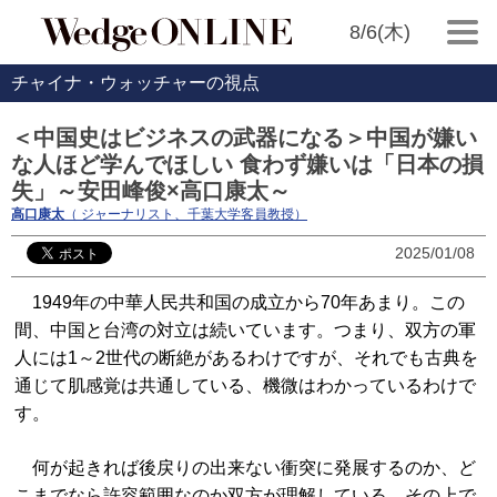
8/6(木)
チャイナ・ウォッチャーの視点
＜中国史はビジネスの武器になる＞中国が嫌い
な人ほど学んでほしい 食わず嫌いは「日本の損
失」～安田峰俊×高口康太～
高口康太
（ ジャーナリスト、千葉大学客員教授）
2025/01/08
1949年の中華人民共和国の成立から70年あまり。この
間、中国と台湾の対立は続いています。つまり、双方の軍
人には1～2世代の断絶があるわけですが、それでも古典を
通じて肌感覚は共通している、機微はわかっているわけで
す。
何が起きれば後戻りの出来ない衝突に発展するのか、ど
こまでなら許容範囲なのか双方が理解している。その上で