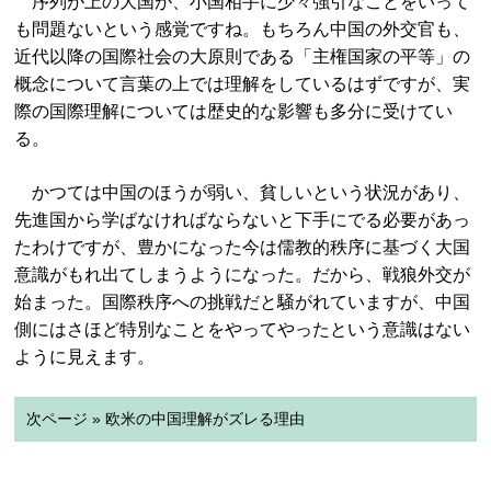
序列が上の大国が、小国相手に少々強引なことをいって
も問題ないという感覚ですね。もちろん中国の外交官も、
近代以降の国際社会の大原則である「主権国家の平等」の
概念について言葉の上では理解をしているはずですが、実
際の国際理解については歴史的な影響も多分に受けてい
る。
かつては中国のほうが弱い、貧しいという状況があり、
先進国から学ばなければならないと下手にでる必要があっ
たわけですが、豊かになった今は儒教的秩序に基づく大国
意識がもれ出てしまうようになった。だから、戦狼外交が
始まった。国際秩序への挑戦だと騒がれていますが、中国
側にはさほど特別なことをやってやったという意識はない
ように見えます。
次ページ » 欧米の中国理解がズレる理由