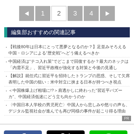
前
1
2
3
4
次
へ
へ
編集部おすすめの関連記事
【戦後80年は日本にとって悪夢となるのか？】足並みそろえる
中国・ロシアによる“歴史戦”へどう備えるべきか
中国経済は“テコ入れ策”でどこまで回復するか？最大のネックは
「内需不足」、習近平政権が強化する対策と今後の見通し
【解説】就任式に習近平を招待したトランプの思惑、そして欠席
表明した中国の狙い：米中対立に挟まる日本が持つべき視点
＜中国株爆上げ相場に!?＞肩透かしに終わった“習近平バズー
カ”、中国経済低迷にどう立ち向かうのか
〈中国日本人学校の男児死亡〉中国人から悲しみや怒りの声も、
デジタル監視社会が進んでも再び同様の事件が起こり得る理由
PR