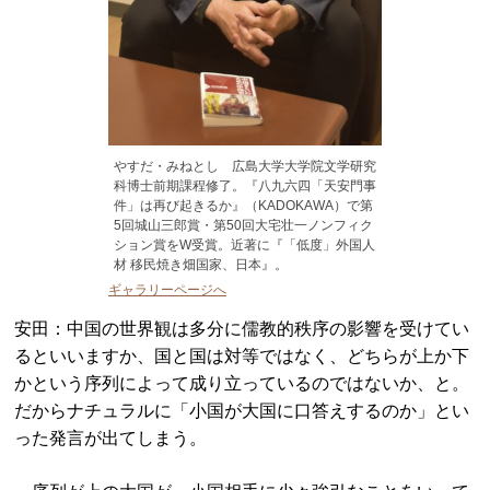
やすだ・みねとし 広島大学大学院文学研究
科博士前期課程修了。『八九六四「天安門事
件」は再び起きるか』（KADOKAWA）で第
5回城山三郎賞・第50回大宅壮一ノンフィク
ション賞をW受賞。近著に『「低度」外国人
材 移民焼き畑国家、日本』。
ギャラリーページへ
安田：中国の世界観は多分に儒教的秩序の影響を受けてい
るといいますか、国と国は対等ではなく、どちらが上か下
かという序列によって成り立っているのではないか、と。
だからナチュラルに「小国が大国に口答えするのか」とい
った発言が出てしまう。