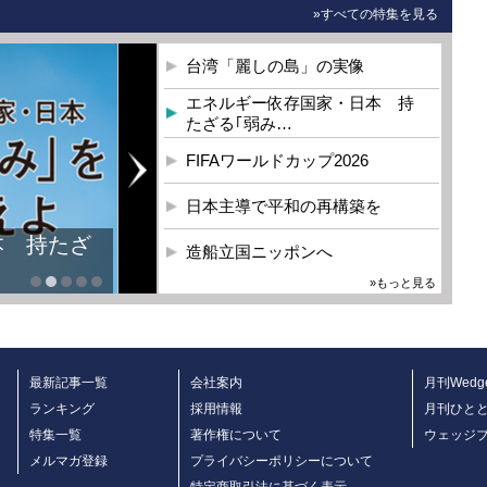
»すべての特集を見る
台湾「麗しの島」の実像
エネルギー依存国家・日本 持
たざる｢弱み…
FIFAワールドカップ2026
日本主導で平和の再構築を
本 持たざ
造船立国ニッポンへ
»もっと見る
最新記事一覧
会社案内
月刊Wedg
ランキング
採用情報
月刊ひと
特集一覧
著作権について
ウェッジ
メルマガ登録
プライバシーポリシーについて
特定商取引法に基づく表示