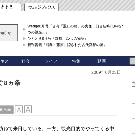
Wedge8月号『台湾「麗しの島」の実像 日台新時代を拓く「3
つの視座」』
お知らせ
ひととき8月号『京都 2と5の物語』
新刊書籍『飛鳥・藤原に隠された古代宮都の謎』
ジネス
社会
ライフ
特集
動画
2009年6月23日
ぐ8ヵ条
刷画面
訪ねて来日している。一方、観光目的でやってくる中