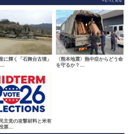
»もっと見る
産に輝く「石舞台古墳」
〈熊本地震〉熱中症からどう命
0…
を守るか？…
民主党の攻撃材料と米有
投票…