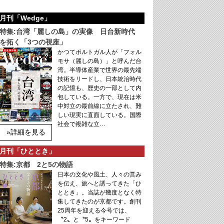
月刊「Wedge」
特集:台湾「麗しの島」の実像 日台新時代
を拓く「3つの視座」
かつてポルトガル人が「フォル
モサ（麗しの島）」と呼んだ台
湾。半導体産業で世界の最先端
技術をリードし、日本統治時代
の記憶も、歴史の一部として内
包している。一方で、現在は米
中対立の最前線に立たされ、難
しい現実に直面している。国際
社会で複雑な立…
»詳細を見る
月刊「ひととき」
特集:京都 2と5の物語
日本の文化や風土、人々の営み
を伝え、旅へと誘ってきた「ひ
ととき」。当誌が幾度となく特
集してきたのが京都です。創刊
25周年を迎える今号では、
〝2〟と〝5〟をキーワード