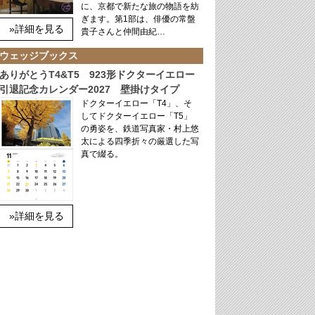
に、京都で新たな旅の物語を紡
ぎます。第1部は、俳優の常盤
»詳細を見る
貴子さんと仲間由紀…
ウェッジブックス
ありがとうT4&T5 923形ドクターイエロー
引退記念カレンダー2027 壁掛けタイプ
ドクターイエロー「T4」、そ
してドクターイエロー「T5」
の勇姿を、鉄道写真家・村上悠
太による四季折々の厳選した写
真で綴る。
»詳細を見る