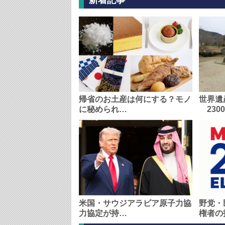
新着記事
帰省のお土産は何にする？モノ
世界遺
に秘められ…
230
米国・サウジアラビア原子力協
野党・
力協定が持…
権者の