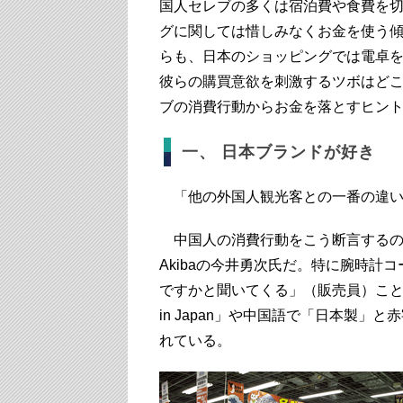
国人セレブの多くは宿泊費や食費を
グに関しては惜しみなくお金を使う
らも、日本のショッピングでは電卓
彼らの購買意欲を刺激するツボはどこ
ブの消費行動からお金を落とすヒン
一、 日本ブランドが好き
「他の外国人観光客との一番の違い
中国人の消費行動をこう断言するの
Akibaの今井勇次氏だ。特に腕時
ですかと聞いてくる」（販売員）こと
in Japan」や中国語で「日本製
れている。