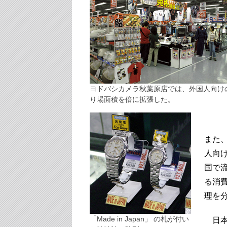
ヨドバシカメラ秋葉原店では、外国人向け
り場面積を倍に拡張した。
また
人向
国で
る消
理を
「Made in Japan」 の札が付い
日本