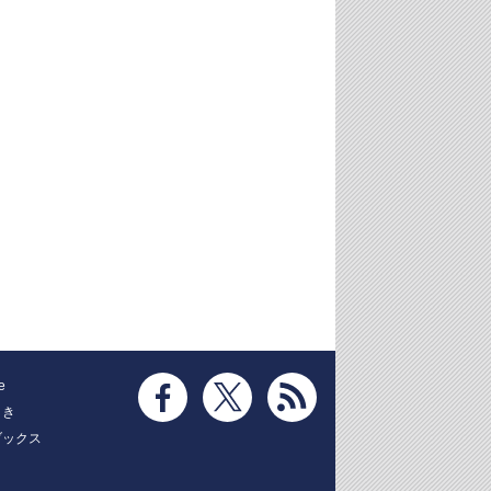
e
とき
ブックス