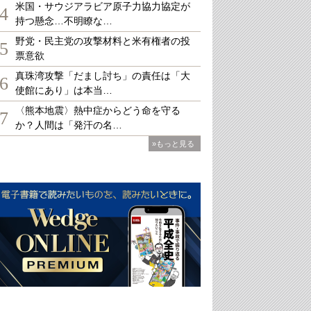
米国・サウジアラビア原子力協力協定が
4
持つ懸念…不明瞭な…
野党・民主党の攻撃材料と米有権者の投
5
票意欲
真珠湾攻撃「だまし討ち」の責任は「大
6
使館にあり」は本当…
〈熊本地震〉熱中症からどう命を守る
7
か？人間は「発汗の名…
»もっと見る