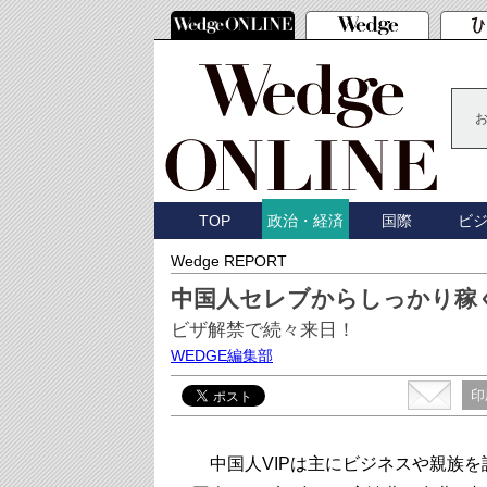
TOP
国際
ビ
政治・経済
Wedge REPORT
中国人セレブからしっかり稼
ビザ解禁で続々来日！
WEDGE編集部
印
中国人VIPは主にビジネスや親族を