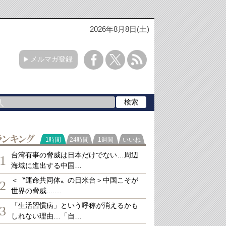
2026年8月8日(土)
メルマガ登録
ランキング
1時間
24時間
1週間
いいね
台湾有事の脅威は日本だけでない…周辺
1
海域に進出する中国…
＜〝運命共同体〟の日米台＞中国こそが
2
世界の脅威....…
「生活習慣病」という呼称が消えるかも
3
しれない理由…「自…