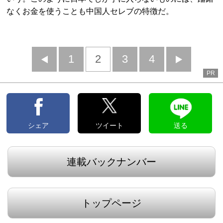
なくお金を使うことも中国人セレブの特徴だ。
前
1
2
3
4
次
PR
へ
へ
シェア
ツイート
送る
連載バックナンバー
トップページ