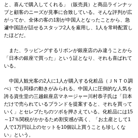
と、喜んで購入してくれる」（販売員）と商品ラインナッ
プと顧客のニーズが見事に合致している。そんな評判が広
がってか、全体の客の1割が中国人となったことから、急
遽中国語が話せるスタッフ2人を雇用し、1人を常時配置し
たほどだ。
また、ラッピングするリボンが銀座店のみ違うことから
「日本の銀座で買った」という証となり、それも喜ばれて
いる。
中国人観光客の2人に1人が購入する化粧品（ＪＮＴＯ調
べ）でも同様の動きがみられる。中国人に圧倒的な人気を
誇る資生堂の三越銀座店マネージャー川村恭子氏は「日本
だけで売られているブランドを提案すると、それを買って
いく」とセレブたちのツボを押さえている。化粧品には15
～17％関税がかかるため割安感が高く、「お土産として1
人で1万円以上のセットを10個以上買うことも珍しくな
い」という。