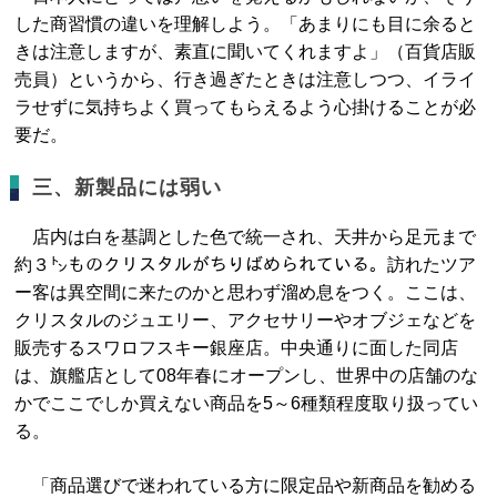
した商習慣の違いを理解しよう。「あまりにも目に余ると
きは注意しますが、素直に聞いてくれますよ」（百貨店販
売員）というから、行き過ぎたときは注意しつつ、イライ
ラせずに気持ちよく買ってもらえるよう心掛けることが必
要だ。
三、新製品には弱い
店内は白を基調とした色で統一され、天井から足元まで
約３㌧ものクリスタルがちりばめられている。訪れたツア
ー客は異空間に来たのかと思わず溜め息をつく。ここは、
クリスタルのジュエリー、アクセサリーやオブジェなどを
販売するスワロフスキー銀座店。中央通りに面した同店
は、旗艦店として08年春にオープンし、世界中の店舗のな
かでここでしか買えない商品を5～6種類程度取り扱ってい
る。
「商品選びで迷われている方に限定品や新商品を勧める