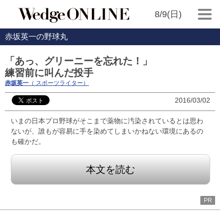
8/9(日)
赤坂英一の野球丸
「あっ、グリーニーを忘れた！」
練習前に叫んだ投手
赤坂英一
（ スポーツライター）
2016/03/02
いまの日本プロ野球がそこまで薬物に汚染されているとは思わ
ないが、誰もが容易に手を染めてしまいかねない環境にあるの
も確かだ。
本文を読む
PR