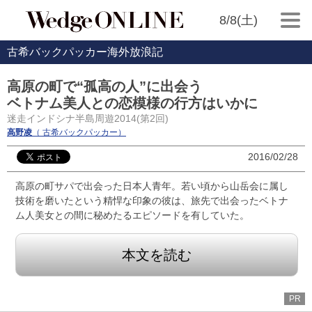
8/8(土)
古希バックパッカー海外放浪記
高原の町で“孤高の人”に出会う
ベトナム美人との恋模様の行方はいかに
迷走インドシナ半島周遊2014(第2回)
高野凌
（ 古希バックパッカー）
2016/02/28
高原の町サパで出会った日本人青年。若い頃から山岳会に属し
技術を磨いたという精悍な印象の彼は、旅先で出会ったベトナ
ム人美女との間に秘めたるエピソードを有していた。
本文を読む
PR