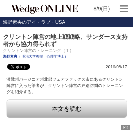
8/9(日)
海野素央のアイ・ラブ・USA
クリントン陣営の地上戦戦略、サンダース支持
者から協力得られず
クリントン陣営のトレーニング（１）
海野素央
（ 明治大学教授 心理学博士）
2016/08/17
激戦州バージニア州北部フェアファックス市にあるクリントン
陣営に入った筆者が、クリントン陣営の戸別訪問のトレーニン
グを紹介する。
本文を読む
PR