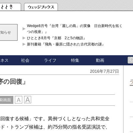
Wedge8月号『台湾「麗しの島」の実像 日台新時代を拓く「3
つの視座」』
お知らせ
ひととき8月号『京都 2と5の物語』
新刊書籍『飛鳥・藤原に隠された古代宮都の謎』
ジネス
社会
ライフ
特集
動画
2016年7月27日
序の回復」
刷画面
回復する候補」です。異例づくしとなった共和党全
ド・トランプ候補は、約75分間の指名受諾演説で、