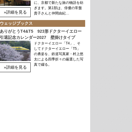
に、京都で新たな旅の物語を紡
ぎます。第1部は、俳優の常盤
»詳細を見る
貴子さんと仲間由紀…
ウェッジブックス
ありがとうT4&T5 923形ドクターイエロー
引退記念カレンダー2027 壁掛けタイプ
ドクターイエロー「T4」、そ
してドクターイエロー「T5」
の勇姿を、鉄道写真家・村上悠
太による四季折々の厳選した写
真で綴る。
»詳細を見る