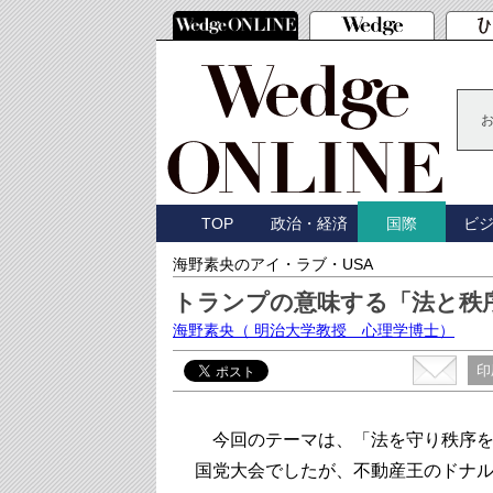
TOP
政治・経済
ビ
国際
海野素央のアイ・ラブ・USA
トランプの意味する「法と秩
海野素央
（ 明治大学教授 心理学博士）
印
今回のテーマは、「法を守り秩序を
国党大会でしたが、不動産王のドナル