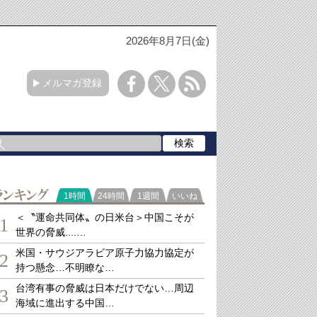
2026年8月7日(金)
メルマガ登録
ランキング
1時間
24時間
1週間
いいね
＜〝運命共同体〟の日米台＞中国こそが
1
世界の脅威....…
米国・サウジアラビア原子力協力協定が
2
持つ懸念…不明瞭な…
台湾有事の脅威は日本だけでない…周辺
3
海域に進出する中国…