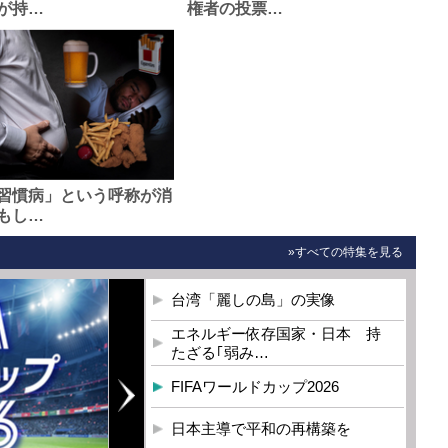
が持…
権者の投票…
習慣病」という呼称が消
もし…
»すべての特集を見る
台湾「麗しの島」の実像
エネルギー依存国家・日本 持
たざる｢弱み…
FIFAワールドカップ2026
日本主導で平和の再構築を