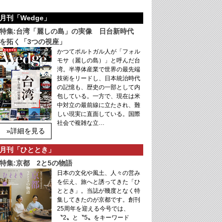
月刊「Wedge」
特集:台湾「麗しの島」の実像 日台新時代
を拓く「3つの視座」
かつてポルトガル人が「フォル
モサ（麗しの島）」と呼んだ台
湾。半導体産業で世界の最先端
技術をリードし、日本統治時代
の記憶も、歴史の一部として内
包している。一方で、現在は米
中対立の最前線に立たされ、難
しい現実に直面している。国際
社会で複雑な立…
»詳細を見る
月刊「ひととき」
特集:京都 2と5の物語
日本の文化や風土、人々の営み
を伝え、旅へと誘ってきた「ひ
ととき」。当誌が幾度となく特
集してきたのが京都です。創刊
25周年を迎える今号では、
〝2〟と〝5〟をキーワード