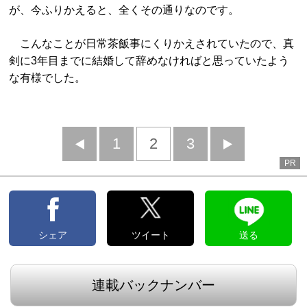
が、今ふりかえると、全くその通りなのです。
こんなことが日常茶飯事にくりかえされていたので、真
剣に3年目までに結婚して辞めなければと思っていたよう
な有様でした。
前
1
2
3
次
PR
へ
へ
シェア
ツイート
送る
連載バックナンバー