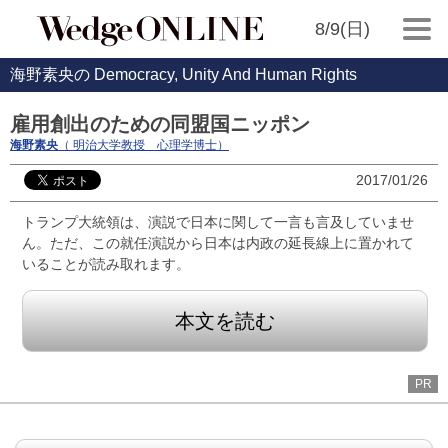
8/9(日)
海野素央の Democracy, Unity And Human Rights
雇用創出のための同盟国ニッポン
海野素央
（ 明治大学教授 心理学博士）
2017/01/26
トランプ大統領は、演説で日本に関して一言も言及していませ
ん。ただ、この就任演説から日本は内政の延長線上に置かれて
いることが読み取れます。
本文を読む
PR