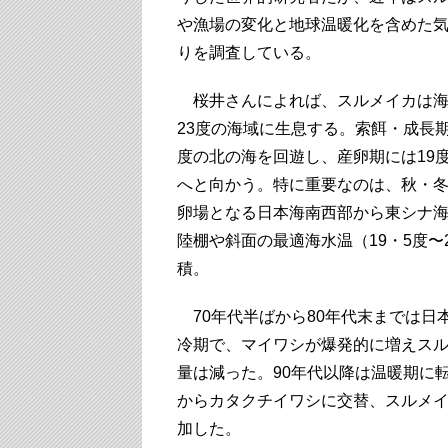
や漁場の変化と地球温暖化を含めた
りを調査している。
桜井さんによれば、スルメイカは海
23度の海域に生息する。索餌・成長期
度の北の海を回遊し、産卵期には19
へと向かう。特に重要なのは、秋・
卵場となる日本海南西部から東シナ
陸棚や斜面の最適海水温（19・5度〜
積。
70年代半ばから80年代末までは日
冷期で、マイワシが爆発的に増えス
量は減った。90年代以降は温暖期に
からカタクチイワシに交替、スルメ
加した。