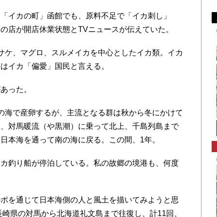
「イカの町」函館でも、原料不足で「イカ刺し」
の店が開店休業状態とTVニュースが伝えていた。
サケ、マグロ、スルメイカを中心としたイカ類。イカ
人はイカ「偏愛」国民と言える。
あった。
の海で産卵するが、主流となる群は秋から冬にかけて
れ、対馬暖流（や黒潮）に乗って北上、千島列島まで
日本海を通って南の海に戻る。この間、1年。
カ釣り船が停泊している。私の故郷の境港も、何度
。
ポを通じて日本海側の人と風土を描いてみようと思
長崎県の対馬から北海道礼文島まで往復し、計11回、