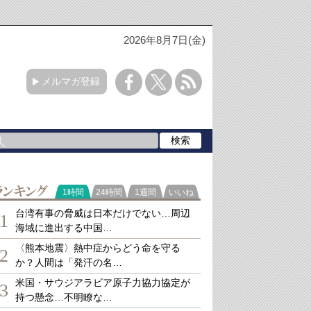
2026年8月7日(金)
メルマガ登録
ランキング
1時間
24時間
1週間
いいね
台湾有事の脅威は日本だけでない…周辺
1
海域に進出する中国…
〈熊本地震〉熱中症からどう命を守る
2
か？人間は「発汗の名…
米国・サウジアラビア原子力協力協定が
3
持つ懸念…不明瞭な…