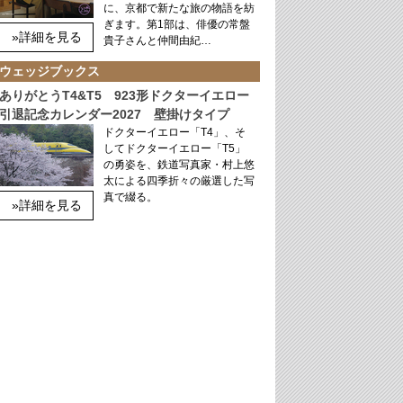
に、京都で新たな旅の物語を紡
ぎます。第1部は、俳優の常盤
»詳細を見る
貴子さんと仲間由紀…
ウェッジブックス
ありがとうT4&T5 923形ドクターイエロー
引退記念カレンダー2027 壁掛けタイプ
ドクターイエロー「T4」、そ
してドクターイエロー「T5」
の勇姿を、鉄道写真家・村上悠
太による四季折々の厳選した写
真で綴る。
»詳細を見る