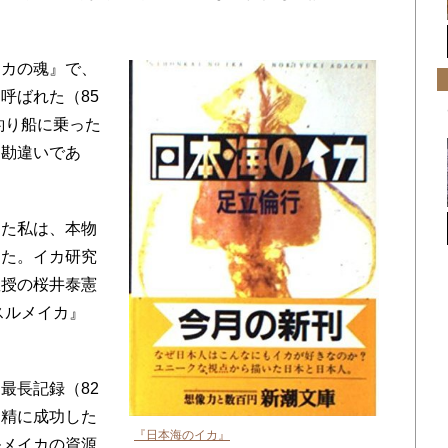
。
カの魂』で、
呼ばれた（85
釣り船に乗った
ん勘違いであ
た私は、本物
した。イカ研究
教授の桜井泰憲
スルメイカ』
。
最長記録（82
受精に成功した
『日本海のイカ』
ルメイカの資源