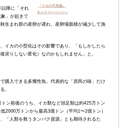
『イカの不思議』
年以降に「それ
ギャラリーページへ
現象」が起きて
、秋生まれ群の産卵が遅れ、産卵場面積が減少して漁
、イカの小型化はその影響であり、「もしかしたら
（後戻りしない変化）なのかもしれません」と。
。
で購入できる多獲性魚。代表的な「庶民の味」だけ
困る。
万トン前後のうち、イカ類など頭足類は約425万トン
低2000万トンから最高3億トン（平均1〜2億トン）
く、「人類を救うタンパク資源」とも期待されるた