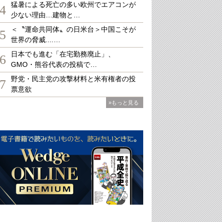
猛暑による死亡の多い欧州でエアコンが
4
少ない理由…建物と…
＜〝運命共同体〟の日米台＞中国こそが
5
世界の脅威....…
日本でも進む「在宅勤務廃止」、
6
GMO・熊谷代表の投稿で…
野党・民主党の攻撃材料と米有権者の投
7
票意欲
»もっと見る