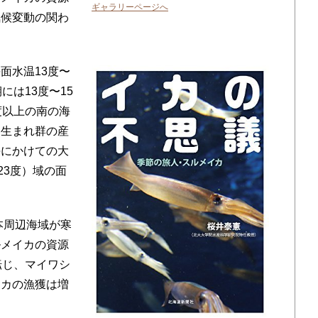
ギャラリーページへ
気候変動の関わ
面水温13度〜
には13度〜15
度以上の南の海
冬生まれ群の産
海にかけての大
23度）域の面
本周辺海域が寒
ルメイカの資源
転じ、マイワシ
イカの漁獲は増