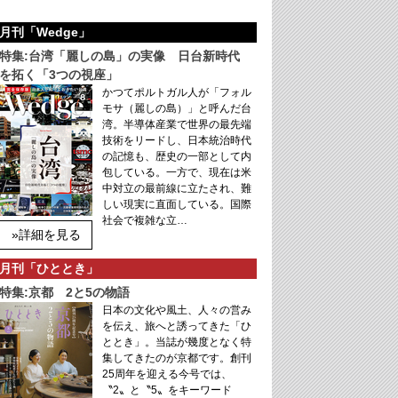
月刊「Wedge」
特集:台湾「麗しの島」の実像 日台新時代
を拓く「3つの視座」
かつてポルトガル人が「フォル
モサ（麗しの島）」と呼んだ台
湾。半導体産業で世界の最先端
技術をリードし、日本統治時代
の記憶も、歴史の一部として内
包している。一方で、現在は米
中対立の最前線に立たされ、難
しい現実に直面している。国際
社会で複雑な立…
»詳細を見る
月刊「ひととき」
特集:京都 2と5の物語
日本の文化や風土、人々の営み
を伝え、旅へと誘ってきた「ひ
ととき」。当誌が幾度となく特
集してきたのが京都です。創刊
25周年を迎える今号では、
〝2〟と〝5〟をキーワード