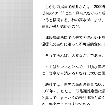
しかし前掲書で桜井さんは、2000
以前の40年間に全く見られなかった
いると指摘する。秋の高水温により
獲量が減り始めたのだ。
津軽海峡西口での来遊の遅れや不漁
温暖化の進行に沿った不可逆的変化
そうであれば、大変なことである
イカはサンマと並んで、手頃な値段
に、食卓から消えるとなれば大いに
統計では、世界の海面漁獲量7500
（08年）。ただし、頭足類推定量は最
と莫大で、まったくの未利用種も多
め、将来のことは未定である。