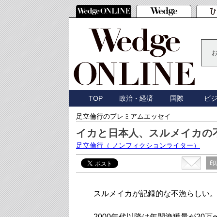
TOP
政治・経済
国際
ビ
足立倫行のプレミアムエッセイ
イカと日本人、スルメイカの
足立倫行
（ ノンフィクションライター）
印
スルメイカが記録的な不漁らしい
2000年代以降は年間漁獲量が20万〜