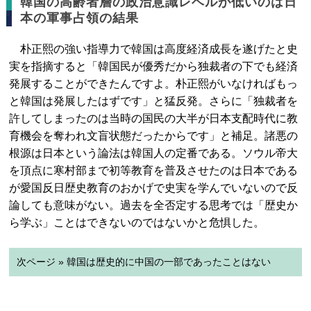
韓国の高齢者層の政治意識レベルが低いのは日
本の軍事占領の結果
朴正熙の強い指導力で韓国は高度経済成長を遂げたと史
実を指摘すると「韓国民が優秀だから独裁者の下でも経済
発展することができたんですよ。朴正熙がいなければもっ
と韓国は発展したはずです」と猛反発。さらに「独裁者を
許してしまったのは当時の国民の大半が日本支配時代に教
育機会を奪われ文盲状態だったからです」と補足。諸悪の
根源は日本という論法は韓国人の定番である。ソウル帝大
を頂点に寒村部まで初等教育を普及させたのは日本である
が愛国反日歴史教育のおかげで史実を学んでいないので反
論しても意味がない。過去を全否定する思考では「歴史か
ら学ぶ」ことはできないのではないかと危惧した。
次ページ » 韓国は歴史的に中国の一部であったことはない