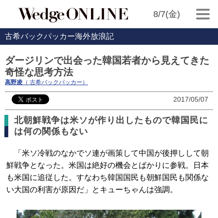
8/7(金)
古希バックパッカー海外放浪記
ダージリンで出会った韓国若者から見えてきた
奇怪な思考方法
高野凌
（ 古希バックパッカー）
2017/05/07
北朝鮮戦争は米ソが作り出したもので韓国民に
は何の関係もない
「米ソ冷戦のなかでソ連が画策して中国が後押しして朝
鮮戦争となった。米国は絶好の機会とばかりに参戦。日本
も米国に追従した。すなわち韓国国民も朝鮮国民も関係な
い大国の利害が原因だ」とキューちゃんは強調。