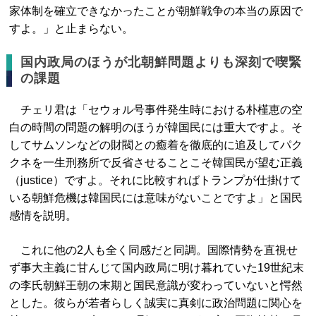
家体制を確立できなかったことが朝鮮戦争の本当の原因で
すよ。」と止まらない。
国内政局のほうが北朝鮮問題よりも深刻で喫緊
の課題
チェリ君は「
セウォル
号事件発生時における朴槿恵の空
白の時間の問題の解明のほうが韓国民には重大ですよ。そ
してサムソンなどの財閥との癒着を徹底的に追及してパク
クネを一生刑務所で反省させることこそ韓国民が望む正義
（justice）ですよ。それに比較すればトランプが仕掛けて
いる朝鮮危機は韓国民には意味がないことですよ」と国民
感情を説明。
これに他の2人も全く同感だと同調。国際情勢を直視せ
ず事大主義に甘んじて国内政局に明け暮れていた19世紀末
の李氏朝鮮王朝の末期と国民意識が変わっていないと愕然
とした。彼らが若者らしく誠実に真剣に政治問題に関心を