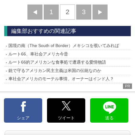
前
1
2
3
次
へ
へ
編集部おすすめの関連記事
国境の南（The South of Border）メキシコを覗いてみれば
ルート66、車社会アメリカ今昔
ルート66的アメリカンな食事処で遭遇する愛情物語
銃で守るアメリカン民主主義は米国の伝統なのか
車社会アメリカのモーテル事情、オーナーはインド人？
PR
シェア
ツイート
送る