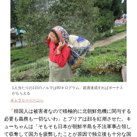
1人当たりの1日のノルマは80キログラム。超過達成すればボーナス
がもらえる
ギャラリーページへ
「韓国人は被害者なので積極的に北朝鮮危機に関与する
必要も義務も一切ないわ」とプリアは顔を紅潮させた。キ
ューちゃんは「そもそも日本が朝鮮半島を不法軍事占領し
て収奪して国力を疲弊したことが原因で独立後も十分な国