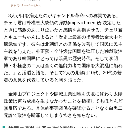
ギャラリーページへ
3人が口を揃えたのがキャンドル革命への称賛である。
チェリ君は朴槿恵大統領の弾劾(impeachment)が決定した
ときに感激のあまり泣いたと感情を高揚させる。チェリ君
とキューちゃんによると「歴史上最高の指導者は金大中と
廬武鉉です。彼らは北朝鮮との関係を改善して国民に民主
主義を与えた。朴正熙・全斗煥は国民を弾圧した独裁政治
家であり韓国民にとっては暗黒の歴史時代。そして李明
博・朴槿恵の二人は全くの無能力者で国家を大混乱に陥れ
た。」と滔滔と語る。そして2人の見解は10代、20代の若
者の意見を代表していると胸を張った。
金剛山プロジェクトや開城工業団地も失敗に終わり太陽
政策は何ら成果を生まなかったことを指摘してもほとんど
無反応である。具体的事実関係を確認することなく白黒二
元論で政治を断罪してしまう怖さを知らない。