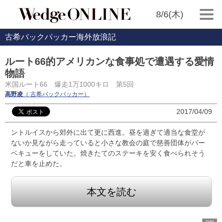
8/6(木)
古希バックパッカー海外放浪記
ルート66的アメリカンな食事処で遭遇する愛情
物語
米国ルート66 爆走1万1000キロ 第5回
高野凌
（ 古希バックパッカー）
2017/04/09
ントルイスから郊外に出て更に西進。昼を過ぎて適当な食堂が
ないか見ながら走っていると小さな教会の庭で慈善団体がバー
ベキューをしていた。焼きたてのステーキを安く食べられそう
だと車を止めた。
本文を読む