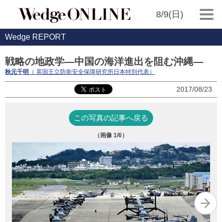
8/9(日)
Wedge REPORT
戦略の地政学―中国の海洋進出を阻む沖縄―
秋元千明
（ 英国王立防衛安全保障研究所日本特別代表）
2017/08/23
この写真の記事へ戻る
（画像
1
/6）
出