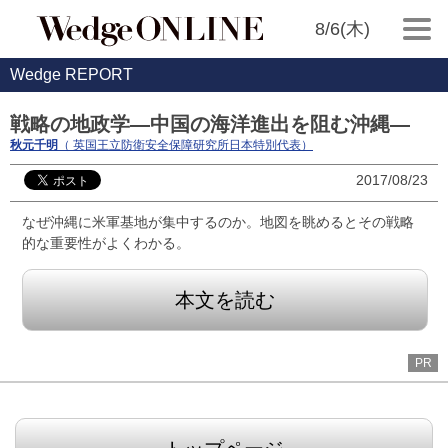
8/6(木)
Wedge REPORT
戦略の地政学―中国の海洋進出を阻む沖縄―
秋元千明
（ 英国王立防衛安全保障研究所日本特別代表）
2017/08/23
なぜ沖縄に米軍基地が集中するのか。地図を眺めるとその戦略
的な重要性がよくわかる。
本文を読む
PR