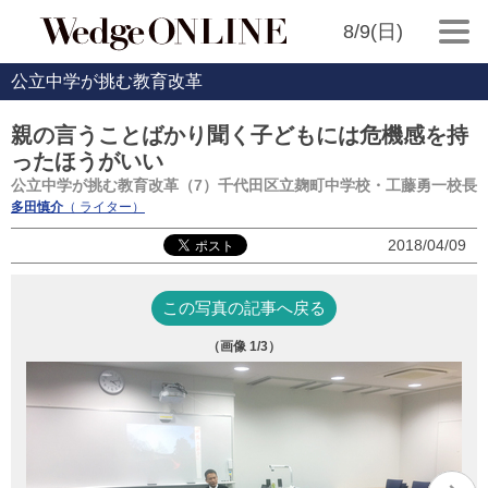
8/9(日)
公立中学が挑む教育改革
親の言うことばかり聞く子どもには危機感を持
ったほうがいい
公立中学が挑む教育改革（7）千代田区立麹町中学校・工藤勇一校長
多田慎介
（ ライター）
2018/04/09
この写真の記事へ戻る
（画像
1
/3）
千