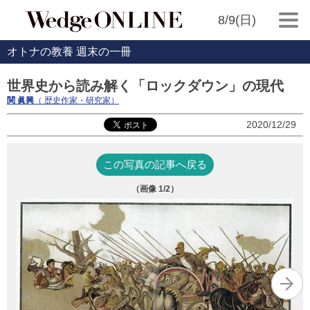
8/9(日)
オトナの教養 週末の一冊
世界史から読み解く「ロックダウン」の現代
関 眞興
（ 歴史作家・研究家）
2020/12/29
この写真の記事へ戻る
（画像
1
/2）
『