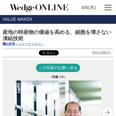
8/6(木)
VALUE MAKER
産地の特産物の価値を高める、細胞を壊さない
凍結技術
磯山友幸
（ ジャーナリスト）
2021/08/21
この写真の記事へ戻る
（画像
1
/4）
山