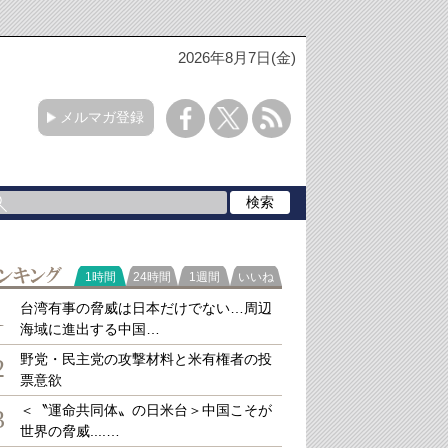
2026年8月7日(金)
メルマガ登録
ラ
1時間
24時間
1週間
いいね
キング
台湾有事の脅威は日本だけでない…周辺
1
海域に進出する中国…
野党・民主党の攻撃材料と米有権者の投
2
票意欲
＜〝運命共同体〟の日米台＞中国こそが
3
世界の脅威....…