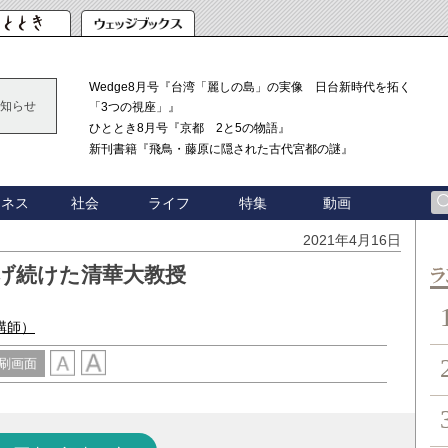
Wedge8月号『台湾「麗しの島」の実像 日台新時代を拓く
知らせ
「3つの視座」』
ひととき8月号『京都 2と5の物語』
新刊書籍『飛鳥・藤原に隠された古代宮都の謎』
ジネス
社会
ライフ
特集
動画
2021年4月16日
げ続けた清華大教授
ン
講師）
刷画面