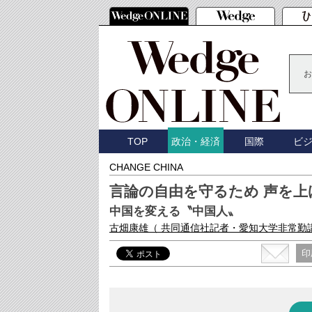
お
TOP
国際
ビ
政治・経済
CHANGE CHINA
言論の自由を守るため 声を上
中国を変える〝中国人〟
古畑康雄
（ 共同通信社記者・愛知大学非常勤
印