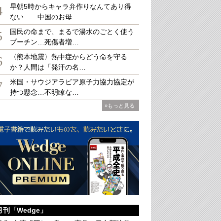
早朝5時からキャラ弁作りなんてあり得
4
ない……中国のお母…
国民の命まで、まるで湯水のごとく使う
5
プーチン…死傷者増…
（右）と彼を支援した耿瀟男氏（左）
〈熊本地震〉熱中症からどう命を守る
6
か？人間は「発汗の名…
米国・サウジアラビア原子力協力協定が
7
持つ懸念…不明瞭な…
»もっと見る
月刊「Wedge」