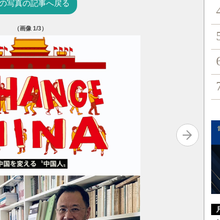
の写真の記事へ戻る
（画像
1
/3）
許章潤氏