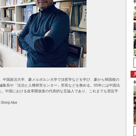
れ。中国政法大学、豪メルボルン大学で法哲学などを学び、豪から帰国後の
」編集長や「法治と人権研究センター」所長などを務める。05年には中国法
た。中国における改革開放派の代表的な言論人であり、これまでも習近平
i Abe