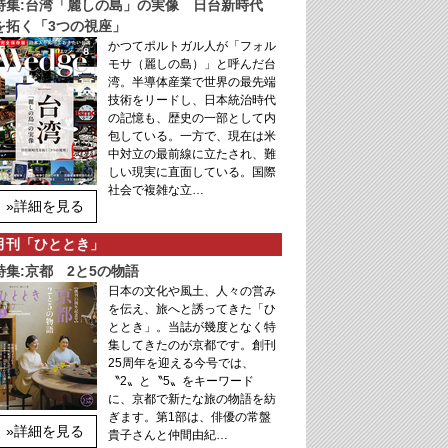
特集:台湾「麗しの島」の実像 日台新時代
を拓く「3つの視座」
かつてポルトガル人が「フォル
モサ（麗しの島）」と呼んだ台
湾。半導体産業で世界の最先端
技術をリードし、日本統治時代
の記憶も、歴史の一部として内
包している。一方で、現在は米
中対立の最前線に立たされ、難
しい現実に直面している。国際
社会で複雑な立…
»詳細を見る
月刊「ひととき」
特集:京都 2と5の物語
日本の文化や風土、人々の営み
を伝え、旅へと誘ってきた「ひ
ととき」。当誌が幾度となく特
集してきたのが京都です。創刊
25周年を迎える今号では、
〝2〟と〝5〟をキーワード
に、京都で新たな旅の物語を紡
ぎます。第1部は、俳優の常盤
»詳細を見る
貴子さんと仲間由紀…