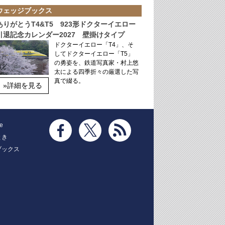
ウェッジブックス
ありがとうT4&T5 923形ドクターイエロー
引退記念カレンダー2027 壁掛けタイプ
ドクターイエロー「T4」、そ
してドクターイエロー「T5」
の勇姿を、鉄道写真家・村上悠
太による四季折々の厳選した写
真で綴る。
»詳細を見る
e
とき
ブックス