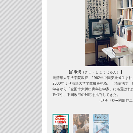
【許章潤
（きょ・しょうじゅん）
】
元清華大学法学院教授。1962年中国安徽省生ま
2000年より清華大学で教鞭を執る。「清華法学
学会から「全国十大傑出青年法学家」にも選ばれ
政権や、中国政府の対応を批判してきた。
ｲﾗｽﾄﾚｰｼｮﾝ＝阿部伸二 Shinj