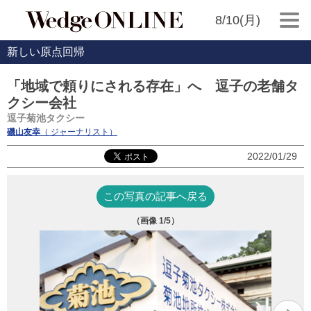
8/10(月)
新しい原点回帰
「地域で頼りにされる存在」へ 逗子の老舗タ
クシー会社
逗子菊池タクシー
磯山友幸
（ ジャーナリスト）
2022/01/29
この写真の記事へ戻る
（画像
1
/5）
写