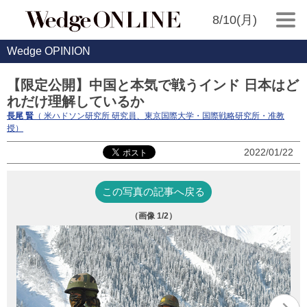
8/10(月)
Wedge OPINION
【限定公開】中国と本気で戦うインド 日本はど
れだけ理解しているか
長尾 賢
（ 米ハドソン研究所 研究員、東京国際大学・国際戦略研究所・准教
授）
2022/01/22
この写真の記事へ戻る
（画像
1
/2）
広
（