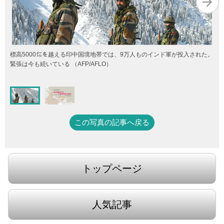
標高5000㍍を越える印中国境地帯では、9万人ものインド軍が投入された。
緊張は今も続いている （AFP/AFLO）
この写真の記事へ戻る
トップページ
人気記事