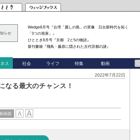
Wedge8月号『台湾「麗しの島」の実像 日台新時代を拓く
知らせ
「3つの視座」』
ひととき8月号『京都 2と5の物語』
新刊書籍『飛鳥・藤原に隠された古代宮都の謎』
社会
ライフ
特集
動画
ジネス
2022年7月22日
士になる最大のチャンス！
刷画面