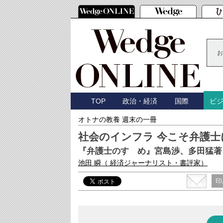
お
TOP
政治・経済
国際
ビ
オトナの教養 週末の一冊
社会のインフラ 今こそ弁護
『弁護士のすゝめ』宮島渉、多田猛著
池田 瞬
（ 経済ジャーナリスト・書評家）
印