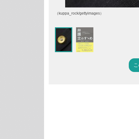
（kuppa_rock/gettyimages）
こ