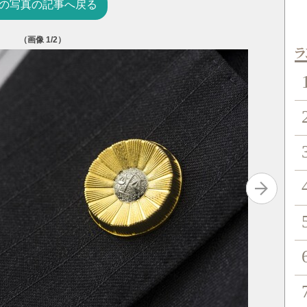
の写真の記事へ戻る
（画像
1
/2）
『弁護士
ン