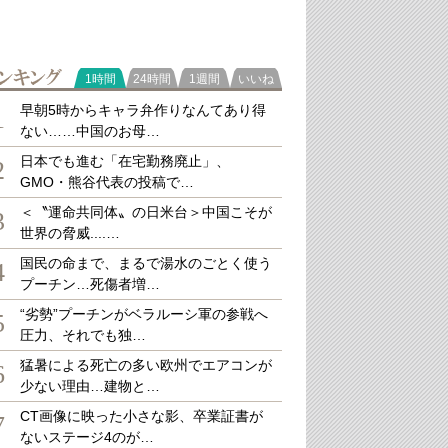
ラ
1時間
24時間
1週間
いいね
のすゝめ』
（民事法研究会）
キング
早朝5時からキャラ弁作りなんてあり得
1
ない……中国のお母…
日本でも進む「在宅勤務廃止」、
2
GMO・熊谷代表の投稿で…
＜〝運命共同体〟の日米台＞中国こそが
3
世界の脅威....…
国民の命まで、まるで湯水のごとく使う
4
プーチン…死傷者増…
“劣勢”プーチンがベラルーシ軍の参戦へ
5
圧力、それでも独…
猛暑による死亡の多い欧州でエアコンが
6
少ない理由…建物と…
CT画像に映った小さな影、卒業証書が
7
ないステージ4のが…