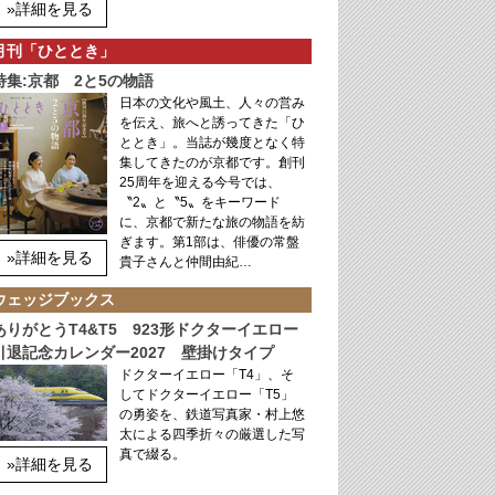
»詳細を見る
月刊「ひととき」
特集:京都 2と5の物語
日本の文化や風土、人々の営み
を伝え、旅へと誘ってきた「ひ
ととき」。当誌が幾度となく特
集してきたのが京都です。創刊
25周年を迎える今号では、
〝2〟と〝5〟をキーワード
に、京都で新たな旅の物語を紡
ぎます。第1部は、俳優の常盤
»詳細を見る
貴子さんと仲間由紀…
ウェッジブックス
ありがとうT4&T5 923形ドクターイエロー
引退記念カレンダー2027 壁掛けタイプ
ドクターイエロー「T4」、そ
してドクターイエロー「T5」
の勇姿を、鉄道写真家・村上悠
太による四季折々の厳選した写
真で綴る。
»詳細を見る