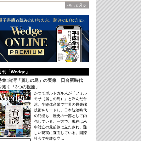
»もっと見る
月刊「Wedge」
特集:台湾「麗しの島」の実像 日台新時代
を拓く「3つの視座」
かつてポルトガル人が「フォル
モサ（麗しの島）」と呼んだ台
湾。半導体産業で世界の最先端
技術をリードし、日本統治時代
の記憶も、歴史の一部として内
包している。一方で、現在は米
中対立の最前線に立たされ、難
しい現実に直面している。国際
社会で複雑な立…