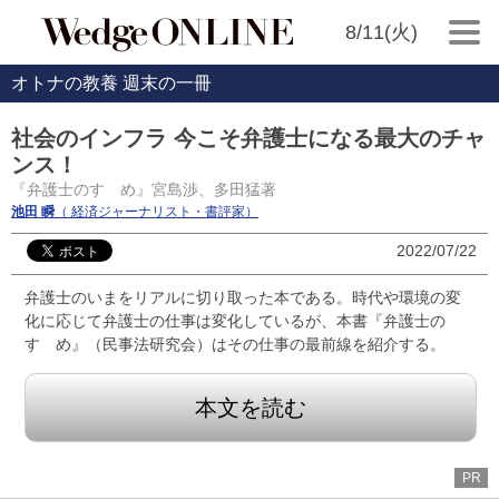
8/11(火)
オトナの教養 週末の一冊
社会のインフラ 今こそ弁護士になる最大のチャ
ンス！
『弁護士のすゝめ』宮島渉、多田猛著
池田 瞬
（ 経済ジャーナリスト・書評家）
2022/07/22
弁護士のいまをリアルに切り取った本である。時代や環境の変
化に応じて弁護士の仕事は変化しているが、本書『弁護士の
すゝめ』（民事法研究会）はその仕事の最前線を紹介する。
本文を読む
PR