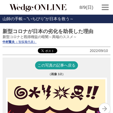
8/9(日)
山師の手帳～“いちびり”が日本を救う～
新型コロナが日本の劣化を助長した理由
新型コロナと既得権益の暗闇～異端のススメ～
中村繁夫
（ 智探庵代表）
2022/09/10
この写真の記事へ戻る
（画像
1
/2）
（Li