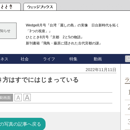
Wedge8月号『台湾「麗しの島」の実像 日台新時代を拓く
知らせ
「3つの視座」』
ひととき8月号『京都 2と5の物語』
新刊書籍『飛鳥・藤原に隠された古代宮都の謎』
ジネス
社会
ライフ
特集
動画
2022年11月11日
き方はすでにはじまっている
ン
刷画面
の写真の記事へ戻る