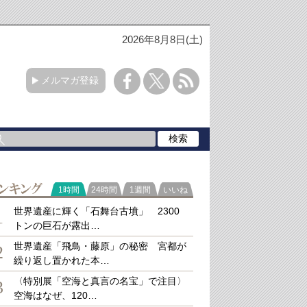
2026年8月8日(土)
メルマガ登録
ラ
1時間
24時間
1週間
いいね
キング
世界遺産に輝く「石舞台古墳」 2300
1
トンの巨石が露出…
世界遺産「飛鳥・藤原」の秘密 宮都が
2
繰り返し置かれた本…
〈特別展「空海と真言の名宝」で注目〉
3
空海はなぜ、120…