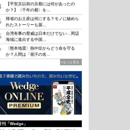
【平安京以前の京都には何があったの
4
か？】〈千年の都〉を…
帰省のお土産は何にする？モノに秘めら
Oのセミナーに参加した筆者
5
れたストーリーも届…
台湾有事の脅威は日本だけでない…周辺
6
海域に進出する中国…
〈熊本地震〉熱中症からどう命を守る
7
か？人間は「発汗の名…
»もっと見る
月刊「Wedge」