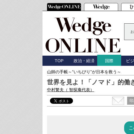
お
TOP
政治・経済
ビ
国際
山師の手帳～“いちびり”が日本を救う～
世界を見よ！「ノマド」的働
中村繁夫
（ 智探庵代表）
印
こ