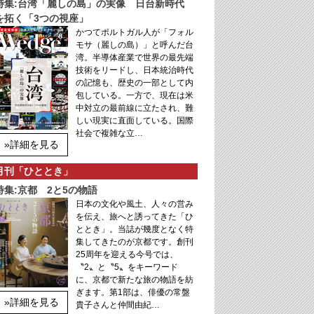
特集:台湾「麗しの島」の実像 日台新時代
を拓く「3つの視座」
かつてポルトガル人が「フォル
モサ（麗しの島）」と呼んだ台
湾。半導体産業で世界の最先端
技術をリードし、日本統治時代
の記憶も、歴史の一部として内
包している。一方で、現在は米
中対立の最前線に立たされ、難
しい現実に直面している。国際
社会で複雑な立…
»詳細を見る
月刊「ひととき」
特集:京都 2と5の物語
日本の文化や風土、人々の営み
を伝え、旅へと誘ってきた「ひ
ととき」。当誌が幾度となく特
集してきたのが京都です。創刊
25周年を迎える今号では、
〝2〟と〝5〟をキーワード
に、京都で新たな旅の物語を紡
ぎます。第1部は、俳優の常盤
»詳細を見る
貴子さんと仲間由紀…