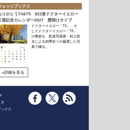
ウェッジブックス
ありがとうT4&T5 923形ドクターイエロー
引退記念カレンダー2027 壁掛けタイプ
ドクターイエロー「T4」、そ
してドクターイエロー「T5」
の勇姿を、鉄道写真家・村上悠
太による四季折々の厳選した写
真で綴る。
»詳細を見る
e
とき
ブックス