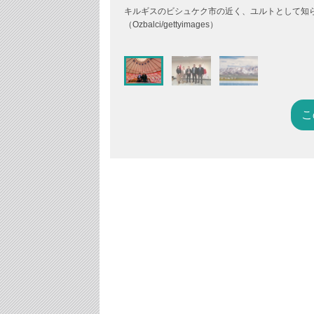
キルギスのビシュケク市の近く、ユルトとして知
（Ozbalci/gettyimages）
こ