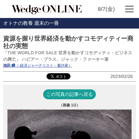
8/7(金)
オトナの教養 週末の一冊
資源を握り世界経済を動かすコモディティー商
社の実態
「THE WORLD FOR SALE 世界を動かすコモディティ・ビジネス
の興亡」 ハビアー・ブラス、ジャック・ファーキー著
池田 瞬
（ 経済ジャーナリスト・書評家）
2023/02/26
この写真の記事へ戻る
（画像
1
/2）
『T
（